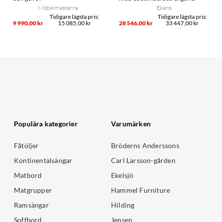
Möbelmästarna
Ekens
9 990,00 kr
15 085,00 kr
28 546,00 kr
33 447,00 kr
Populära kategorier
Varumärken
Fåtöljer
Bröderns Anderssons
Kontinentalsängar
Carl Larsson-gården
Matbord
Ekelsjö
Matgrupper
Hammel Furniture
Ramsängar
Hilding
Soffbord
Jensen