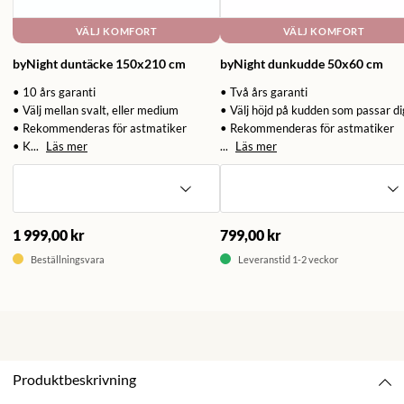
VÄLJ KOMFORT
VÄLJ KOMFORT
byNight duntäcke 150x210 cm
byNight dunkudde 50x60 cm
• 10 års garanti
• Två års garanti
• Välj mellan svalt, eller medium
• Välj höjd på kudden som passar di
• Rekommenderas för astmatiker
• Rekommenderas för astmatiker
• K...
Läs mer
...
Läs mer
1 999,00 kr
799,00 kr
Beställningsvara
Leveranstid 1-2 veckor
Produktbeskrivning