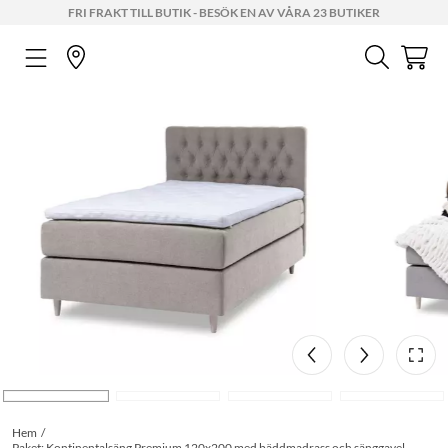
FRI FRAKT TILL BUTIK - BESÖK EN AV VÅRA 23 BUTIKER
Hem
Paket: Kontinentalsäng Premium 120x200 med bäddmadrass och sänggavel