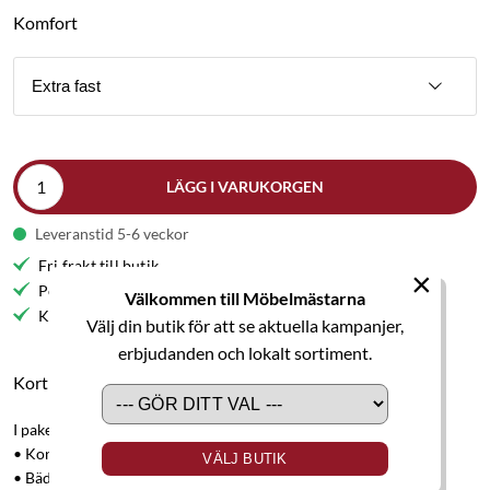
Komfort
Extra fast
LÄGG I VARUKORGEN
Leveranstid 5-6 veckor
Fri frakt till butik
×
Personlig service
Välkommen till Möbelmästarna
Kvalitetsmöbler
Välj din butik för att se aktuella kampanjer,
erbjudanden och lokalt sortiment.
Kort produktbeskrivning
I paketet ingår:
• Kontinentalsäng Premium 120x200 cm.
VÄLJ BUTIK
• Bäddmadrass Premium, höjd 7 cm.