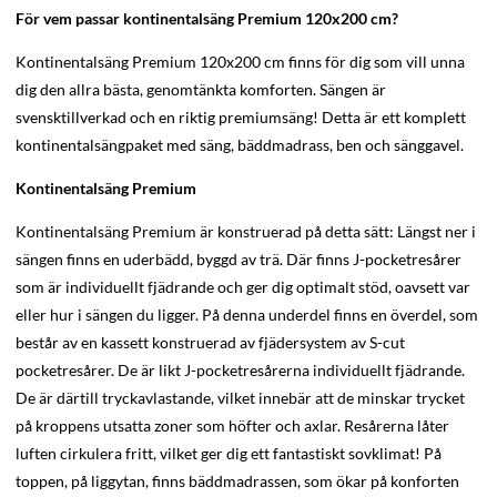
För vem passar kontinentalsäng Premium 120x200 cm?
Kontinentalsäng Premium 120x200 cm finns för dig som vill unna
dig den allra bästa, genomtänkta komforten. Sängen är
svensktillverkad och en riktig premiumsäng! Detta är ett komplett
kontinentalsängpaket med säng, bäddmadrass, ben och sänggavel.
Kontinentalsäng Premium
Kontinentalsäng Premium är konstruerad på detta sätt: Längst ner i
sängen finns en uderbädd, byggd av trä. Där finns J-pocketresårer
som är individuellt fjädrande och ger dig optimalt stöd, oavsett var
eller hur i sängen du ligger. På denna underdel finns en överdel, som
består av en kassett konstruerad av fjädersystem av S-cut
pocketresårer. De är likt J-pocketresårerna individuellt fjädrande.
De är därtill tryckavlastande, vilket innebär att de minskar trycket
på kroppens utsatta zoner som höfter och axlar. Resårerna låter
luften cirkulera fritt, vilket ger dig ett fantastiskt sovklimat! På
toppen, på liggytan, finns bäddmadrassen, som ökar på konforten