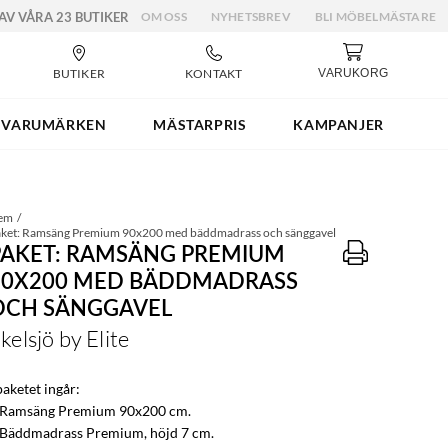
 AV VÅRA 23 BUTIKER
OM OSS
NYHETSBREV
BLI MÖBELMÄSTARE
BUTIKER
KONTAKT
VARUKORG
VARUMÄRKEN
MÄSTARPRIS
KAMPANJER
em
ket: Ramsäng Premium 90x200 med bäddmadrass och sänggavel
PAKET: RAMSÄNG PREMIUM
90X200 MED BÄDDMADRASS
OCH SÄNGGAVEL
kelsjö by Elite
paketet ingår:
 Ramsäng Premium 90x200 cm.
 Bäddmadrass Premium, höjd 7 cm.