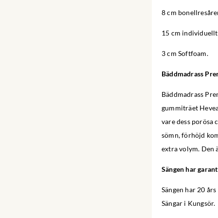
8 cm bonellresåre
15 cm individuellt
3 cm Softfoam.
Bäddmadrass Pr
Bäddmadrass Premi
gummiträet Hevea 
vare dess porösa 
sömn, förhöjd kom
extra volym. Den 
Sängen har garant
Sängen har 20 års 
Sängar i Kungsör.