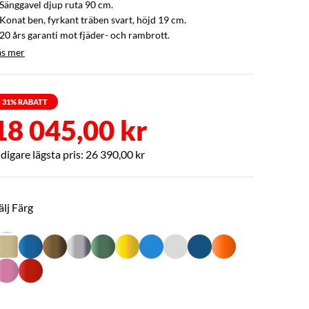
 Sänggavel djup ruta 90 cm.
 Konat ben, fyrkant träben svart, höjd 19 cm.
 20 års garanti mot fjäder- och rambrott.
äs mer
31
% RABATT
18 045,00 kr
26 390,00 kr
älj Färg