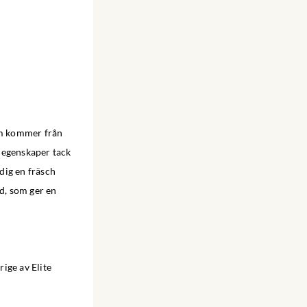
om kommer från
 egenskaper tack
dig en fräsch
d, som ger en
ige av Elite