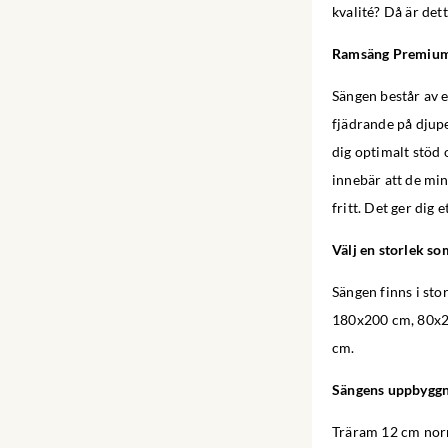
kvalité? Då är det
Ramsäng Premiu
Sängen består av e
fjädrande på djupe
dig optimalt stöd 
innebär att de min
fritt. Det ger dig 
Välj en storlek so
Sängen finns i s
180x200 cm, 80x2
cm.
Sängens uppbygg
Träram 12 cm norr