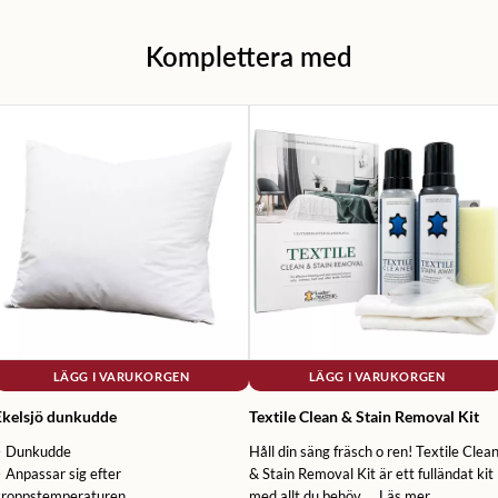
Komplettera med
LÄGG I VARUKORGEN
LÄGG I VARUKORGEN
Ekelsjö dunkudde
Textile Clean & Stain Removal Kit
• Dunkudde
Håll din säng fräsch o ren! Textile Clea
 Anpassar sig efter
& Stain Removal Kit är ett fulländat kit
kroppstemperaturen
med allt du behöv...
Läs mer