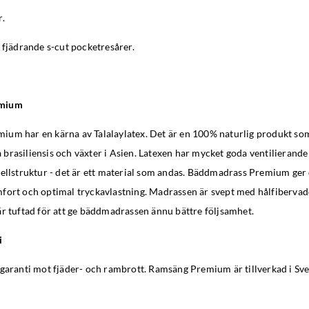
r.
 fjädrande s-cut pocketresårer.
emium
um har en kärna av Talalaylatex. Det är en 100% naturlig produkt s
brasiliensis och växter i Asien. Latexen har mycket goda ventilierande
cellstruktur - det är ett material som andas. Bäddmadrass Premium ger 
fort och optimal tryckavlastning. Madrassen är svept med hålfibervad
är tuftad för att ge bäddmadrassen ännu bättre följsamhet.
i
garanti mot fjäder- och rambrott. Ramsäng Premium är tillverkad i Sver