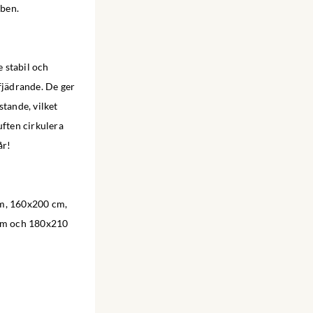
 ben.
e stabil och
fjädrande. De ger
stande, vilket
uften cirkulera
år!
m, 160x200 cm,
cm och 180x210