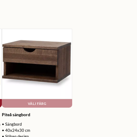
VÄLJ FÄRG
Piteå sängbord
n
• Sängbord
• 40x24x30 cm
• Stilren design