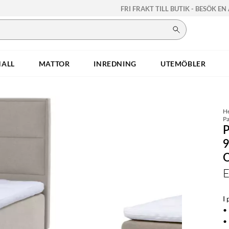
FRI FRAKT TILL BUTIK - BESÖK EN
HALL
MATTOR
INREDNING
UTEMÖBLER
H
Pa
E
I 
•
•