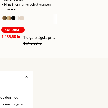
• Finns i flera färger och utföranden
...
Läs mer
10
% RABATT
1 435,50 kr
1 595,00 kr
 ihop den med
 säng med högsta