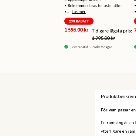
• Rekommenderas för astmatiker
•...
Läs mer
•
20
% RABATT
1 596,00 kr
1 995,00 kr
Leveranstid 5-9 arbetsdagar
Produktbeskrivn
För vem passar e
En ramsäng är en k
ytterligare en ram