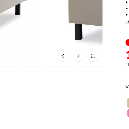
•
•
•
L
V