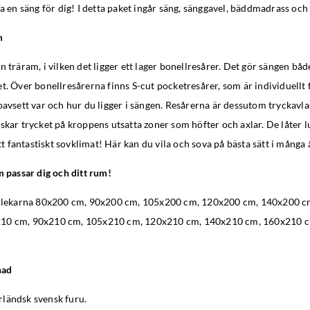
ta en säng för dig! I detta paket ingår säng, sänggavel, bäddmadrass och
m
n träram, i vilken det ligger ett lager bonellresårer. Det gör sängen båd
t. Över bonellresårerna finns S-cut pocketresårer, som är individuellt 
oavsett var och hur du ligger i sängen. Resårerna är dessutom tryckavla
skar trycket på kroppens utsatta zoner som höfter och axlar. De låter l
ett fantastiskt sovklimat! Här kan du vila och sova på bästa sätt i många 
m passar dig och ditt rum!
torlekarna 80x200 cm, 90x200 cm, 105x200 cm, 120x200 cm, 140x200 c
10 cm, 90x210 cm, 105x210 cm, 120x210 cm, 140x210 cm, 160x210 
nad
ländsk svensk furu.