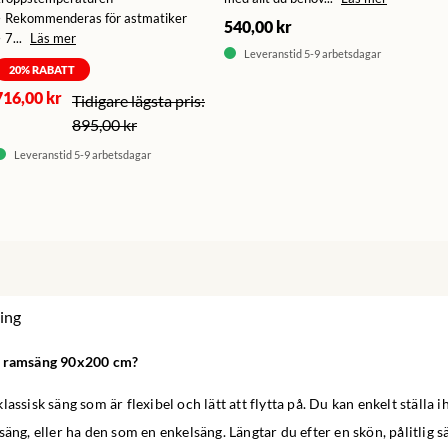
• Rekommenderas för astmatiker
540,00 kr
 7...
Läs mer
Leveranstid 5-9 arbetsdagar
20
% RABATT
716,00 kr
895,00 kr
Leveranstid 5-9 arbetsdagar
ing
n ramsäng 90x200 cm?
lassisk säng som är flexibel och lätt att flytta på. Du kan enkelt ställa
säng, eller ha den som en enkelsäng. Längtar du efter en skön, pålitlig