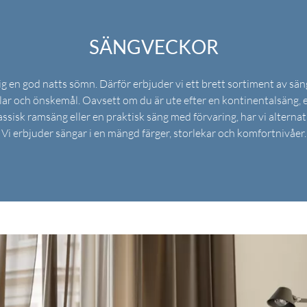
SÄNGVECKOR
 dig en god natts sömn. Därför erbjuder vi ett brett sortiment av säng
ilar och önskemål. Oavsett om du är ute efter en kontinentalsäng, e
assisk ramsäng eller en praktisk säng med förvaring, har vi alternati
Vi erbjuder sängar i en mängd färger, storlekar och komfortnivåer.