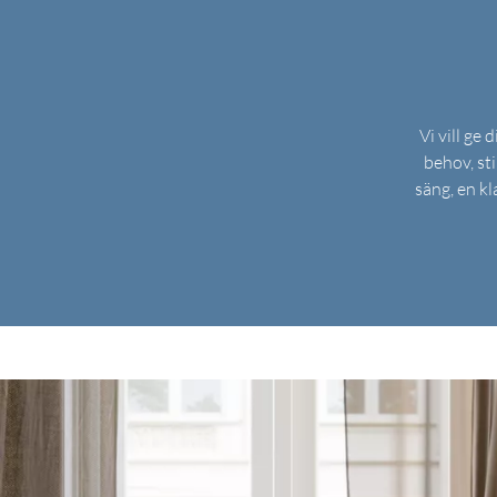
Vi vill ge
behov, st
säng, en kl