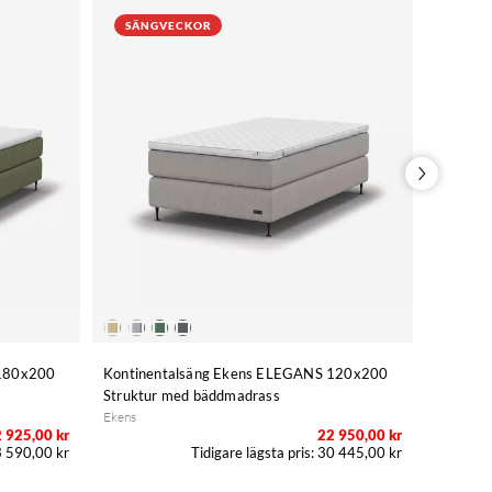
SÄNGVECKOR
SÄN
 180x200
Kontinentalsäng Ekens ELEGANS 120x200
Ställba
Struktur med bäddmadrass
Struktu
Ekens
Ekens
 925,00 kr
22 950,00 kr
 590,00 kr
30 445,00 kr