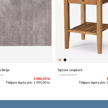
a Beige
Sigtuna sängbord
oup
Möbelmästarna
1 046,50 kr
1 495,00 kr