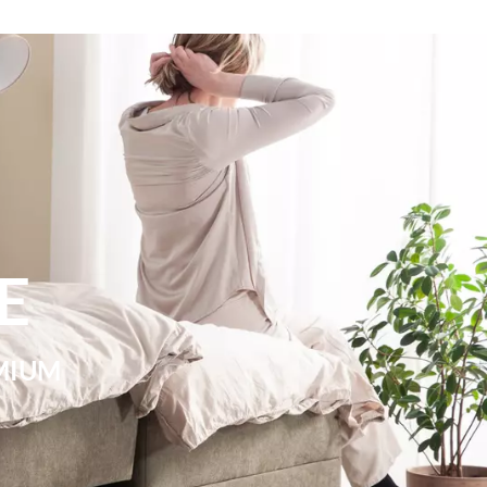
E
MIUM