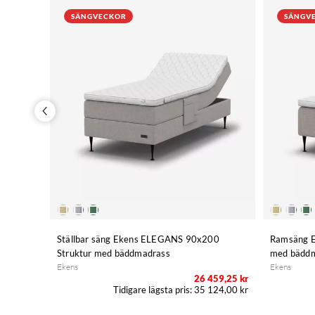
SÄNGVECKOR
SÄNGV
Ställbar säng Ekens ELEGANS 90x200
Ramsäng E
Struktur med bäddmadrass
med bädd
46,25 kr
Ekens
Ekens
95,00 kr
26 459,25 kr
35 124,00 kr