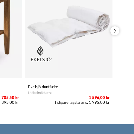
Ekelsjö duntäcke
Sigtuna
Möbelmästarna
Möbelmäs
1 705,50 kr
1 596,00 kr
1 895,00 kr
1 995,00 kr