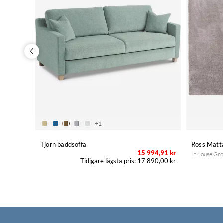
+
1
Tjörn bäddsoffa
Ross Matt
15 994,91 kr
InHouse Gr
17 890,00 kr
75,50 kr
95,00 kr