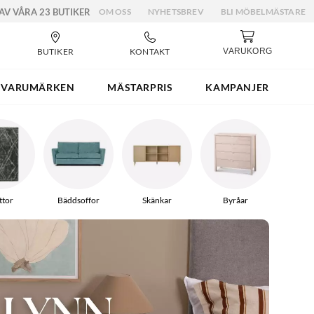
 AV VÅRA 23 BUTIKER
OM OSS
NYHETSBREV
BLI MÖBELMÄSTARE
BUTIKER
KONTAKT
VARUKORG
VARUMÄRKEN
MÄSTARPRIS
KAMPANJER
tor
Bäddsoffor
Skänkar
Byråar