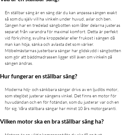
En ställbar säng är en säng där du kan anpassa sängen exakt
så som du själv vill ha vinkeln under huvud, axlar och ben.
Sängen har en tredelad sängbotten som låter delarna justeras
separat från varandra för maximal komfort. Detta är perfekt
vid förkylning, svullna kroppsdelar eller frukost i sängen då
man kan höja, sänka och avlasta det som värker.
Möbelmästarnas justerbara sängar har glidskydd i sängbotten
som gör att bäddmadrassen ligger still även om vinkeln på
sängen ändras.
Hur fungerar en ställbar säng?
Moderna höj- och sänkbara sängar drivs av en ljudlös motor,
som steglöst justerar sängens vinkel. Det finns en motor för
huvudändan och en för fotändan, som du justerar var och en
för sig. Våra ställbara sängar har minst 10 års motorgaranti.
Vilken motor ska en bra ställbar säng ha?
Motorn är en viktig komponent för du ska få en tyst,