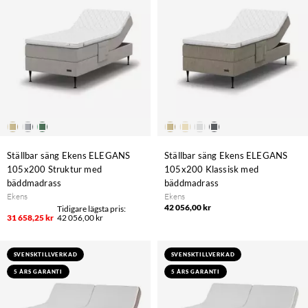
Ställbar säng Ekens ELEGANS
Ställbar säng Ekens ELEGANS
105x200 Struktur med
105x200 Klassisk med
bäddmadrass
bäddmadrass
Ekens
Ekens
42 056,00 kr
31 658,25 kr
42 056,00 kr
SVENSKTILLVERKAD
SVENSKTILLVERKAD
5 ÅRS GARANTI
5 ÅRS GARANTI