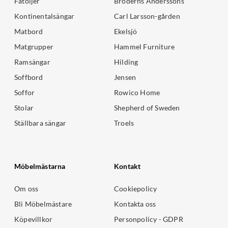
Fåtöljer
Bröderns Anderssons
Kontinentalsängar
Carl Larsson-gården
Matbord
Ekelsjö
Matgrupper
Hammel Furniture
Ramsängar
Hilding
Soffbord
Jensen
Soffor
Rowico Home
Stolar
Shepherd of Sweden
Ställbara sängar
Troels
Möbelmästarna
Kontakt
Om oss
Cookiepolicy
Bli Möbelmästare
Kontakta oss
Köpevillkor
Personpolicy - GDPR