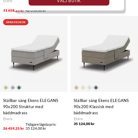
VÄLJ BUTIK
Ekens
Ekens
42 056,00 kr
31 658,25 kr
42 056,00 kr
SÄNGVECKOR
Ställbar säng Ekens ELEGANS
Ställbar säng Ekens ELEGANS
90x200 Struktur med
90x200 Klassisk med
bäddmadrass
bäddmadrass
Ekens
Ekens
35 124,00 kr
26 459,25 kr
35 124,00 kr