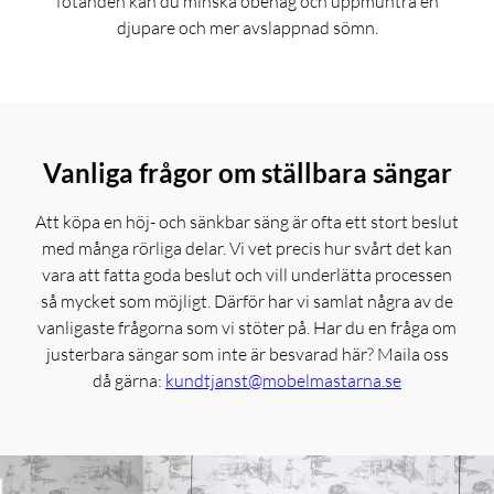
fotänden kan du minska obehag och uppmuntra en
djupare och mer avslappnad sömn.
Vanliga frågor om ställbara sängar
Att köpa en höj- och sänkbar säng är ofta ett stort beslut
med många rörliga delar. Vi vet precis hur svårt det kan
vara att fatta goda beslut och vill underlätta processen
så mycket som möjligt. Därför har vi samlat några av de
vanligaste frågorna som vi stöter på. Har du en fråga om
justerbara sängar som inte är besvarad här? Maila oss
då gärna:
kundtjanst@mobelmastarna.se