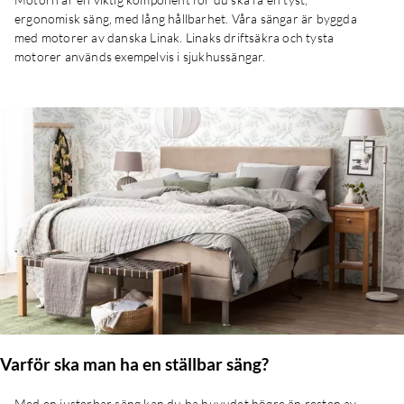
ergonomisk säng, med lång hållbarhet. Våra sängar är byggda
med motorer av danska Linak. Linaks driftsäkra och tysta
motorer används exempelvis i sjukhussängar.
Varför ska man ha en ställbar säng?
Med en justerbar säng kan du ha huvudet högre än resten av