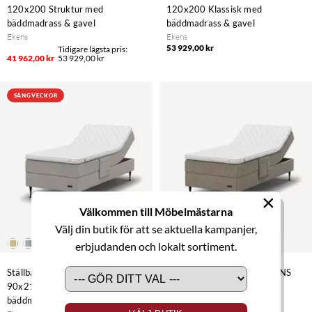
120x200 Struktur med
120x200 Klassisk med
bäddmadrass & gavel
bäddmadrass & gavel
Ekens
Ekens
53 929,00 kr
41 962,00 kr
53 929,00 kr
SÄNGVECKOR
×
Välkommen till Möbelmästarna
Välj din butik för att se aktuella kampanjer,
erbjudanden och lokalt sortiment.
Ställbar säng Ekens ELEGANS
Ställbar säng Ekens ELEGANS
90x210 Struktur med
90x210 Klassisk med
bäddmadrass
bäddmadrass