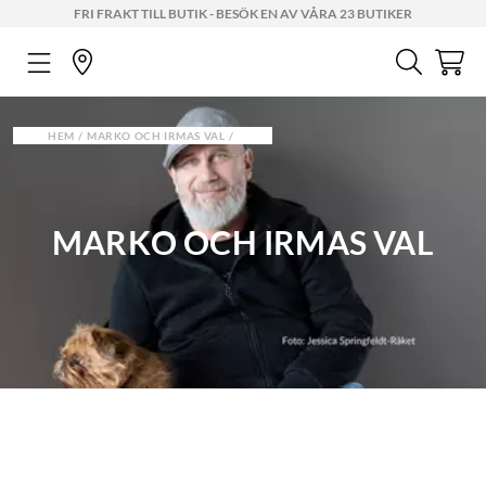
FRI FRAKT TILL BUTIK - BESÖK EN AV VÅRA 23 BUTIKER
HEM
MARKO OCH IRMAS VAL
MARKO OCH IRMAS VAL