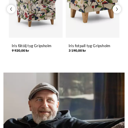
Iris fåtölj tyg Gripsholm
Iris fotpall tyg Gripsholm
T
9 920,00 kr
3 190,00 kr
T
1