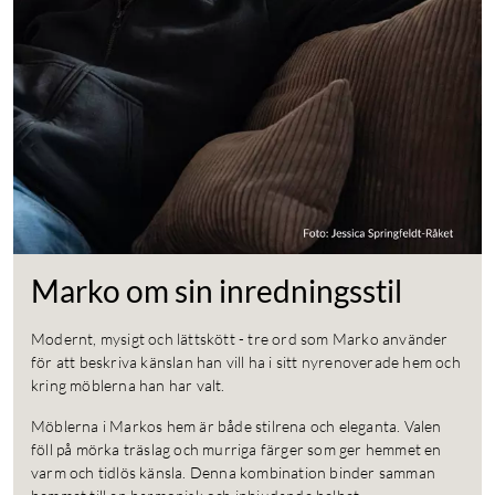
Marko om sin inredningsstil
Modernt, mysigt och lättskött - tre ord som Marko använder
för att beskriva känslan han vill ha i sitt nyrenoverade hem och
kring möblerna han har valt.
Möblerna i Markos hem är både stilrena och eleganta. Valen
föll på mörka träslag och murriga färger som ger hemmet en
varm och tidlös känsla. Denna kombination binder samman