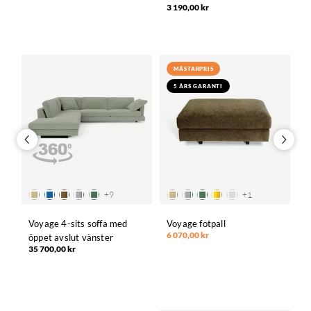
3 190,00 kr
MÄSTARPRIS
5 ÅRS GARANTI
+
9
+
1
Voyage 4-sits soffa med
Voyage fotpall
M
6 070,00 kr
öppet avslut vänster
s
35 700,00 kr
T
2