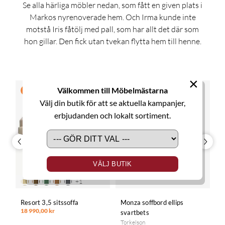
Se alla härliga möbler nedan, som fått en given plats i
Markos nyrenoverade hem. Och Irma kunde inte
motstå Iris fåtölj med pall, som har allt det där som
hon gillar. Den fick utan tvekan flytta hem till henne.
×
Välkommen till Möbelmästarna
MÄSTARPRIS
Välj din butik för att se aktuella kampanjer,
erbjudanden och lokalt sortiment.
VÄLJ BUTIK
+
1
s
Resort 3,5 sitssoffa
Monza soffbord ellips
H
18 990,00 kr
svartbets
I
4
Torkelson