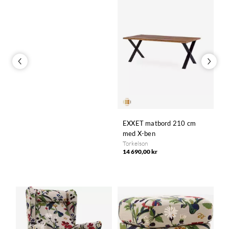
EXXET matbord 210 cm
E
med X-ben
T
1
Torkelson
14 690,00 kr