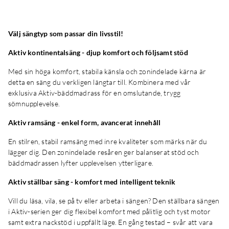
Välj sängtyp som passar din livsstil!
Aktiv kontinentalsäng - djup komfort och följsamt stöd
Med sin höga komfort, stabila känsla och zonindelade kärna är
detta en säng du verkligen längtar till. Kombinera med vår
exklusiva Aktiv-bäddmadrass för en omslutande, trygg
sömnupplevelse.
Aktiv ramsäng - enkel form, avancerat innehåll
En stilren, stabil ramsäng med inre kvaliteter som märks när du
lägger dig. Den zonindelade resåren ger balanserat stöd och
bäddmadrassen lyfter upplevelsen ytterligare.
Aktiv ställbar säng - komfort med intelligent teknik
Vill du läsa, vila, se på tv eller arbeta i sängen? Den ställbara sängen
i Aktiv-serien ger dig flexibel komfort med pålitlig och tyst motor
samt extra nackstöd i uppfällt läge. En gång testad – svår att vara