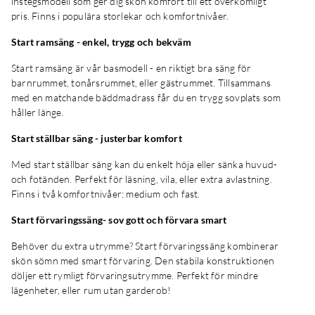
instegsmodell som ger dig skön komfort till ett överkomligt
pris. Finns i populära storlekar och komfortnivåer.
Start ramsäng - enkel, trygg och bekväm
Start ramsäng är vår basmodell - en riktigt bra säng för
barnrummet, tonårsrummet, eller gästrummet. Tillsammans
med en matchande bäddmadrass får du en trygg sovplats som
håller länge.
Start ställbar säng - justerbar komfort
Med start ställbar säng kan du enkelt höja eller sänka huvud-
och fotänden. Perfekt för läsning, vila, eller extra avlastning.
Finns i två komfortnivåer: medium och fast.
Start förvaringssäng- sov gott och förvara smart
Behöver du extra utrymme? Start förvaringssäng kombinerar
skön sömn med smart förvaring. Den stabila konstruktionen
döljer ett rymligt förvaringsutrymme. Perfekt för mindre
lägenheter, eller rum utan garderob!