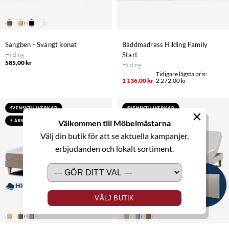
Sängben - Svängt konat
Bäddmadrass Hilding Family
Hilding
Start
585,00 kr
Hilding
1 136,00 kr
2 272,00 kr
SVENSKTILLVERKAD
SVENSKTILLVERKAD
×
5 ÅRS GARANTI
Välkommen till Möbelmästarna
5 ÅRS GARANTI
Välj din butik för att se aktuella kampanjer,
erbjudanden och lokalt sortiment.
VÄLJ BUTIK