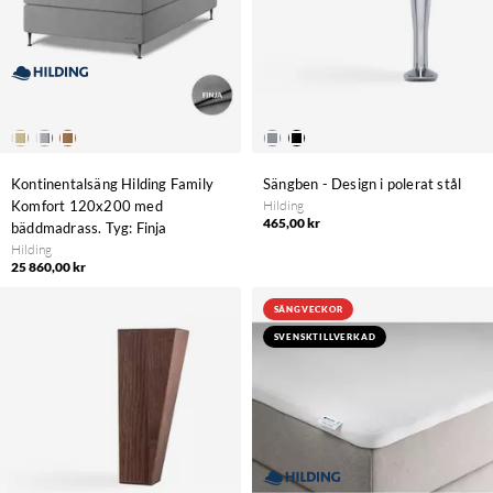
Kontinentalsäng Hilding Family
Sängben - Design i polerat stål
Komfort 120x200 med
Hilding
465,00 kr
bäddmadrass. Tyg: Finja
Hilding
25 860,00 kr
SÄNGVECKOR
SVENSKTILLVERKAD