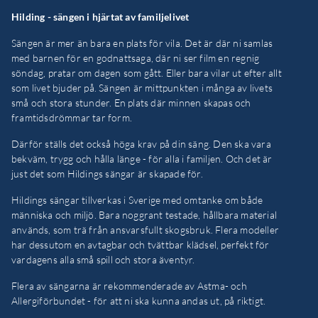
Hilding - sängen i hjärtat av familjelivet
Sängen är mer än bara en plats för vila. Det är där ni samlas
med barnen för en godnattsaga, där ni ser film en regnig
söndag, pratar om dagen som gått. Eller bara vilar ut efter allt
som livet bjuder på. Sängen är mittpunkten i många av livets
små och stora stunder. En plats där minnen skapas och
framtidsdrömmar tar form.
Därför ställs det också höga krav på din säng. Den ska vara
bekväm, trygg och hålla länge - för alla i familjen. Och det är
just det som Hildings sängar är skapade för.
Hildings sängar tillverkas i Sverige med omtanke om både
människa och miljö. Bara noggrant testade, hållbara material
används, som trä från ansvarsfullt skogsbruk. Flera modeller
har dessutom en avtagbar och tvättbar klädsel, perfekt för
vardagens alla små spill och stora äventyr.
Flera av sängarna är rekommenderade av Astma- och
Allergiförbundet - för att ni ska kunna andas ut, på riktigt.