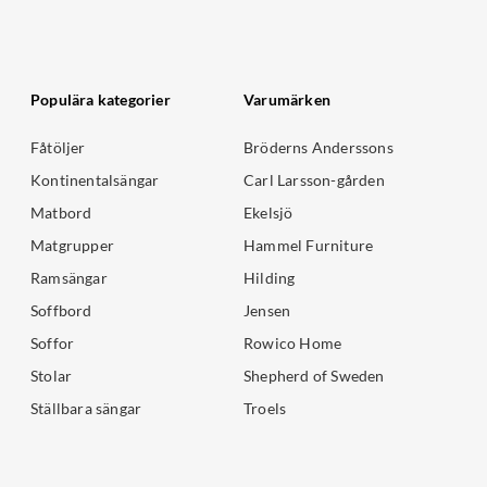
Populära kategorier
Varumärken
Fåtöljer
Bröderns Anderssons
Kontinentalsängar
Carl Larsson-gården
Matbord
Ekelsjö
Matgrupper
Hammel Furniture
Ramsängar
Hilding
Soffbord
Jensen
Soffor
Rowico Home
Stolar
Shepherd of Sweden
Ställbara sängar
Troels