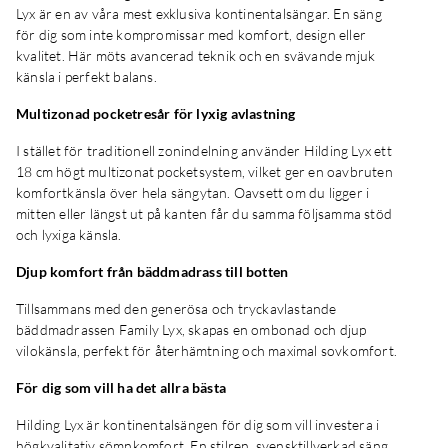
Lyx är en av våra mest exklusiva kontinentalsängar. En säng
för dig som inte kompromissar med komfort, design eller
kvalitet. Här möts avancerad teknik och en svävande mjuk
känsla i perfekt balans.
Multizonad pocketresår för lyxig avlastning
I stället för traditionell zonindelning använder Hilding Lyx ett
18 cm högt multizonat pocketsystem, vilket ger en oavbruten
komfortkänsla över hela sängytan. Oavsett om du ligger i
mitten eller längst ut på kanten får du samma följsamma stöd
och lyxiga känsla.
Djup komfort från bäddmadrass till botten
Tillsammans med den generösa och tryckavlastande
bäddmadrassen Family Lyx, skapas en ombonad och djup
vilokänsla, perfekt för återhämtning och maximal sovkomfort.
För dig som vill ha det allra bästa
Hilding Lyx är kontinentalsängen för dig som vill investera i
högkvalitativ sömnkomfort. En stilren, svensktillverkad säng