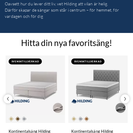
Oavsett hur du lever ditt liv, vet Hilding att vilan är helig.
Därför skapar de sängar som står i centrum – för hemmet, för
vardagen och för dig
Hitta din nya favoritsäng!
SVENSKTILLVERKAD
SVENSKTILLVERKAD
Kontinentalsäng Hilding
Kontinentalsäng Hilding