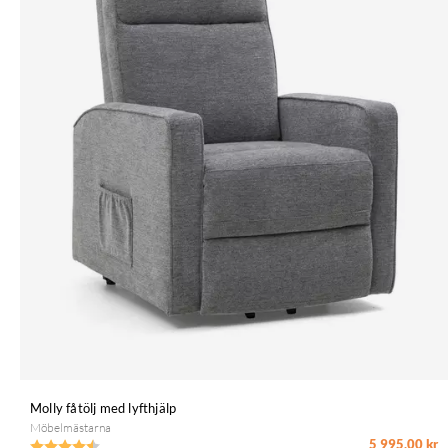
Molly fåtölj med lyfthjälp
Möbelmästarna
5 995,00 kr