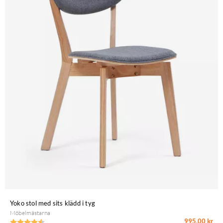
Yoko stol med sits klädd i tyg
Möbelmästarna
995,00 kr