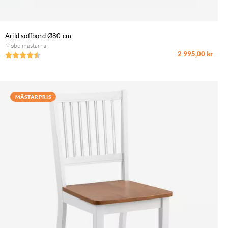
Arild soffbord Ø80 cm
Möbelmästarna
2 995,00 kr
Betyg:
4.5 utav 5 stjärnor
MÄSTARPRIS