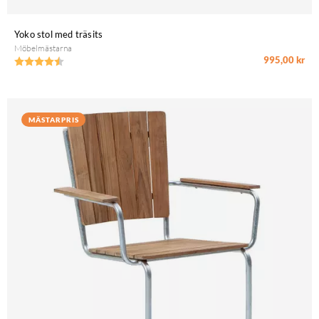
Yoko stol med träsits
Möbelmästarna
995,00 kr
Betyg:
4.3 utav 5 stjärnor
MÄSTARPRIS