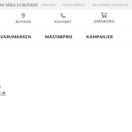
 AV VÅRA 23 BUTIKER
OM OSS
NYHETSBREV
BLI MÖBELMÄSTARE
BUTIKER
KONTAKT
VARUKORG
VARUMÄRKEN
MÄSTARPRIS
KAMPANJER
a
r är