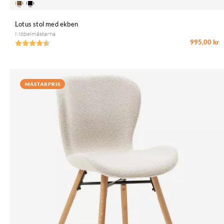
Lotus stol med ekben
Möbelmästarna
995,00 kr
Betyg:
4.6 utav 5 stjärnor
MÄSTARPRIS