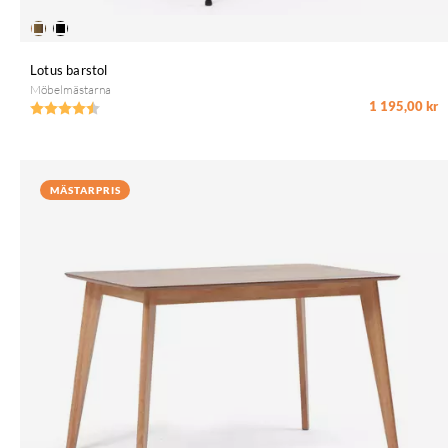
Lotus barstol
Möbelmästarna
1 195,00 kr
Betyg:
4.6 utav 5 stjärnor
MÄSTARPRIS