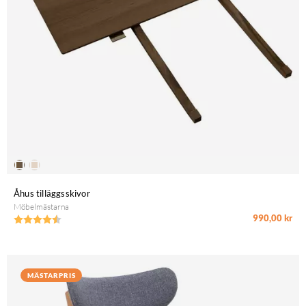
Åhus tilläggsskivor
Möbelmästarna
990,00 kr
Betyg:
4.6 utav 5 stjärnor
MÄSTARPRIS