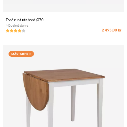
Torö runt utebord Ø70
Möbelmästarna
2 495,00 kr
Betyg:
4.0 utav 5 stjärnor
MÄSTARPRIS