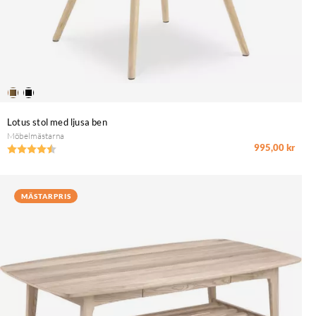
Lotus stol med ljusa ben
Möbelmästarna
995,00 kr
Betyg:
4.6 utav 5 stjärnor
MÄSTARPRIS