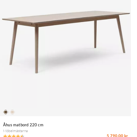
Åhus matbord 220 cm
Möbelmästarna
5 790,00 kr