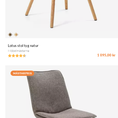
Lotus stol tyg natur
Möbelmästarna
1 095,00 kr
Betyg:
4.6 utav 5 stjärnor
MÄSTARPRIS