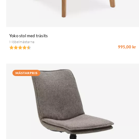
Yoko stol med träsits
Möbelmästarna
995,00 kr
Betyg:
4.3 utav 5 stjärnor
MÄSTARPRIS