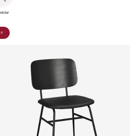
stolar
AR