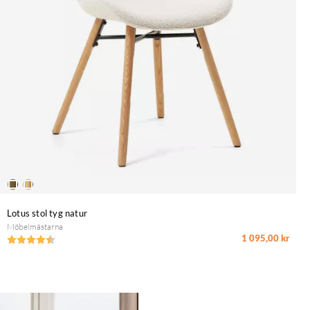
Lotus stol tyg natur
Möbelmästarna
1 095,00 kr
Betyg:
4.6 utav 5 stjärnor