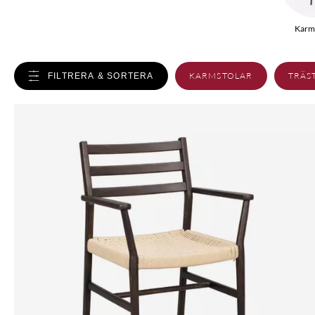
Karms
KARMSTOLAR
TRÄS
FILTRERA & SORTERA