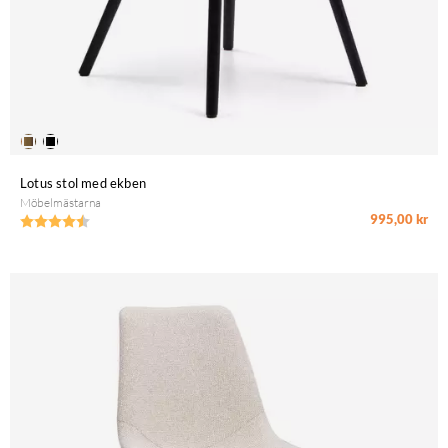
Lotus stol med ekben
Möbelmästarna
995,00 kr
Betyg:
4.6 utav 5 stjärnor