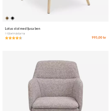
Lotus stol med ljusa ben
Möbelmästarna
995,00 kr
Betyg:
4.6 utav 5 stjärnor