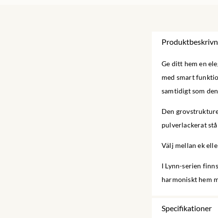
Produktbeskrivn
Ge ditt hem en el
med smart funktion
samtidigt som den 
Den grovstrukture
pulverlackerat stå
Välj mellan ek ell
I Lynn-serien finn
harmoniskt hem m
Specifikationer