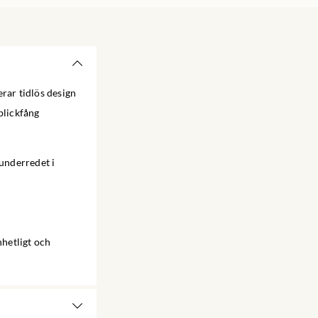
rar tidlös design
blickfång
underredet i
nhetligt och