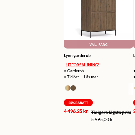
VÄLJ FÄRG
Lynn garderob
UTFÖRSÄLJNING!
• Garderob
• Tidlöst...
Läs mer
•
25
% RABATT
4 496,25 kr
5 995,00 kr