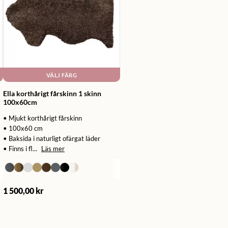
VÄLJ FÄRG
Ella korthårigt fårskinn 1 skinn
100x60cm
• Mjukt korthårigt fårskinn
• 100x60 cm
• Baksida i naturligt ofärgat läder
• Finns i fl...
Läs mer
1 500,00 kr