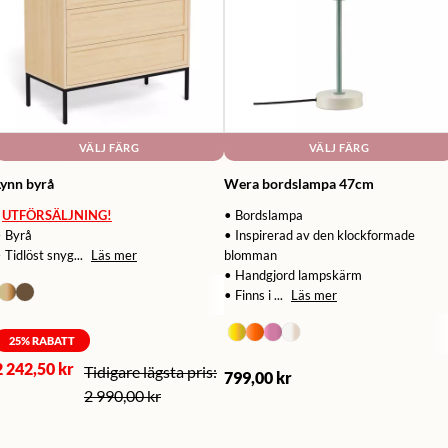
VÄLJ FÄRG
VÄLJ FÄRG
Lynn byrå
Wera bordslampa 47cm
UTFÖRSÄLJNING!
• Bordslampa
• Byrå
• Inspirerad av den klockformade
 Tidlöst snyg...
Läs mer
blomman
• Handgjord lampskärm
• Finns i ...
Läs mer
25
% RABATT
2 242,50 kr
799,00 kr
2 990,00 kr