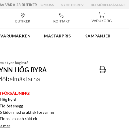
 AV VÅRA 23 BUTIKER
OM OSS
NYHETSBREV
BLI MÖBELMÄSTARE
BUTIKER
KONTAKT
VARUKORG
VARUMÄRKEN
MÄSTARPRIS
KAMPANJER
em
Lynn hög byrå
LYNN HÖG BYRÅ
öbelmästarna
TFÖRSÄLJNING!
 Hög byrå
 Tidlöst snygg
 5 lådor med praktisk förvaring
Finns i ek och rökt ek
äs mer