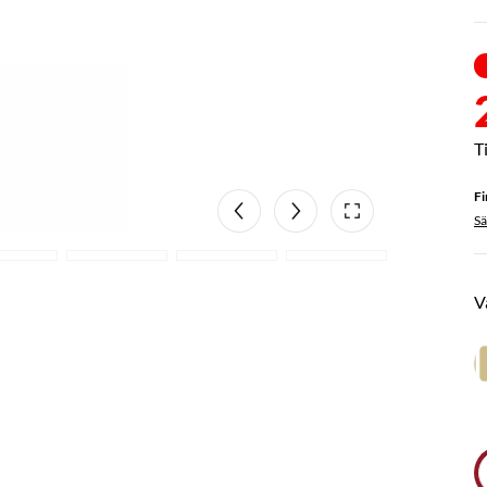
Fi
S
V