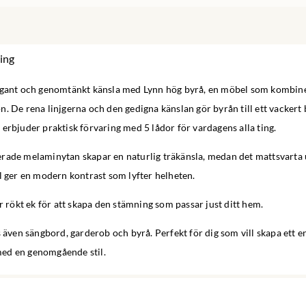
ing
egant och genomtänkt känsla med Lynn hög byrå, en möbel som kombine
. De rena linjgerna och den gedigna känslan gör byrån till ett vackert 
erbjuder praktisk förvaring med 5 lådor för vardagens alla ting.
rade melaminytan skapar en naturlig träkänsla, medan det mattsvarta 
l ger en modern kontrast som lyfter helheten.
er rökt ek för att skapa den stämning som passar just ditt hem.
s även sängbord, garderob och byrå. Perfekt för dig som vill skapa ett e
ed en genomgående stil.