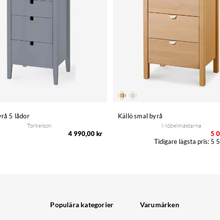
yrå 5 lådor
Källö smal byrå
Torkelson
Möbelmästarna
4 990,00 kr
5 0
5 5
Populära kategorier
Varumärken