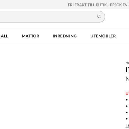
FRI FRAKT TILL BUTIK - BESÖK EN
HALL
MATTOR
INREDNING
UTEMÖBLER
H
M
U
•
•
•
• 
L