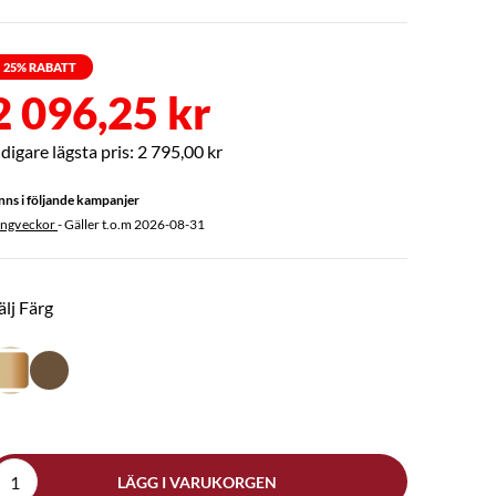
25
% RABATT
2 096,25 kr
2 795,00 kr
nns i följande kampanjer
ängveckor
- Gäller t.o.m
2026-08-31
älj Färg
LÄGG I VARUKORGEN