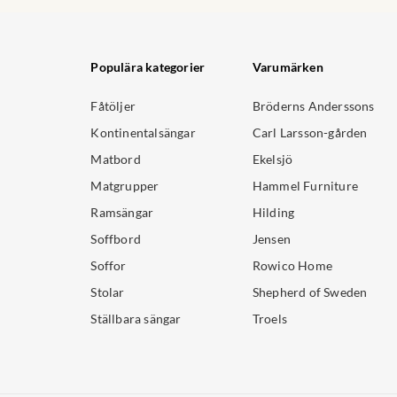
Populära kategorier
Varumärken
Fåtöljer
Bröderns Anderssons
Kontinentalsängar
Carl Larsson-gården
Matbord
Ekelsjö
Matgrupper
Hammel Furniture
Ramsängar
Hilding
Soffbord
Jensen
Soffor
Rowico Home
Stolar
Shepherd of Sweden
Ställbara sängar
Troels