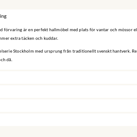
ing
d förvaring är en perfekt hallmöbel med plats för vantar och mössor el
mer extra täcken och kuddar.
lserie Stockholm med ursprung från traditionellt svenskt hantverk. Re
och då.