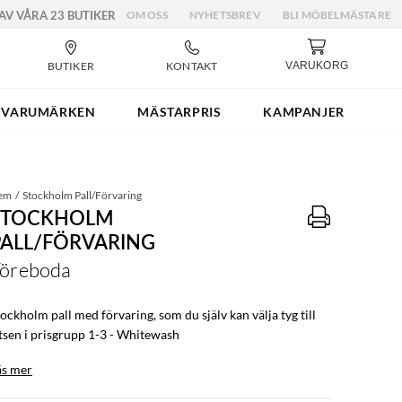
 AV VÅRA 23 BUTIKER
OM OSS
NYHETSBREV
BLI MÖBELMÄSTARE
BUTIKER
KONTAKT
VARUKORG
VARUMÄRKEN
MÄSTARPRIS
KAMPANJER
em
Stockholm Pall/Förvaring
STOCKHOLM
PALL/FÖRVARING
öreboda
ockholm pall med förvaring, som du själv kan välja tyg till
itsen i prisgrupp 1-3 - Whitewash
äs mer