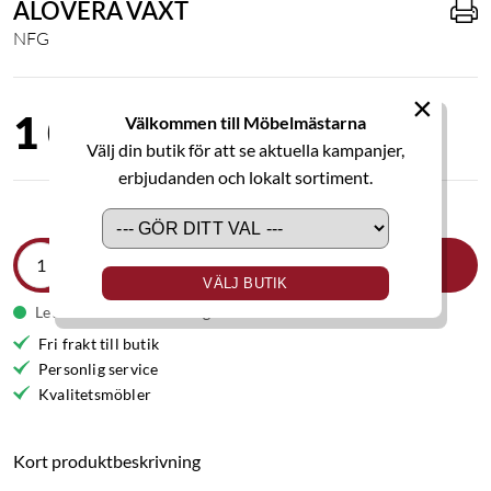
ALOVERA VÄXT
NFG
×
1 060,00 kr
Välkommen till Möbelmästarna
Välj din butik för att se aktuella kampanjer,
erbjudanden och lokalt sortiment.
LÄGG I VARUKORGEN
VÄLJ BUTIK
Leveranstid 5-9 arbetsdagar
Fri frakt till butik
Personlig service
Kvalitetsmöbler
Kort produktbeskrivning