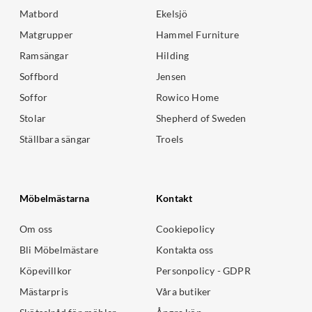
Matbord
Ekelsjö
Matgrupper
Hammel Furniture
Ramsängar
Hilding
Soffbord
Jensen
Soffor
Rowico Home
Stolar
Shepherd of Sweden
Ställbara sängar
Troels
Möbelmästarna
Kontakt
Om oss
Cookiepolicy
Bli Möbelmästare
Kontakta oss
Köpevillkor
Personpolicy - GDPR
Mästarpris
Våra butiker