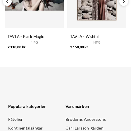
TAVLA - Black Magic
TAVLA - Wishful
NFG
NFG
2 110,00 kr
2 150,00 kr
Populära kategorier
Varumärken
Fåtöljer
Bröderns Anderssons
Kontinentalsängar
Carl Larsson-gården