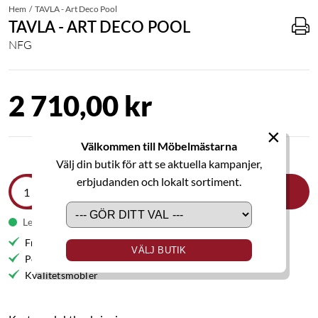
Hem
TAVLA - Art Deco Pool
TAVLA - ART DECO POOL
NFG
2 710,00 kr
×
Välkommen till Möbelmästarna
Välj din butik för att se aktuella kampanjer,
erbjudanden och lokalt sortiment.
LÄGG I VARUKORGEN
Leveranstid 5-9 arbetsdagar
Fri frakt till butik
VÄLJ BUTIK
Personlig service
Kvalitetsmöbler