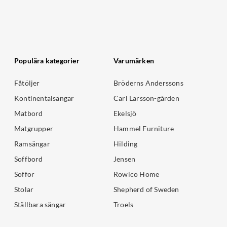
Populära kategorier
Varumärken
Fåtöljer
Bröderns Anderssons
Kontinentalsängar
Carl Larsson-gården
Matbord
Ekelsjö
Matgrupper
Hammel Furniture
Ramsängar
Hilding
Soffbord
Jensen
Soffor
Rowico Home
Stolar
Shepherd of Sweden
Ställbara sängar
Troels