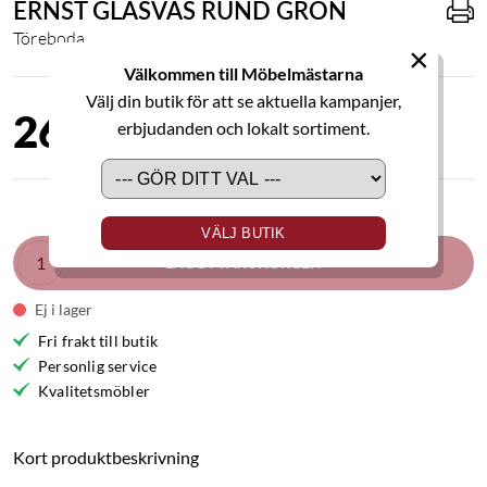
ERNST GLASVAS RUND GRÖN
Töreboda
×
Välkommen till Möbelmästarna
Välj din butik för att se aktuella kampanjer,
269,00 kr
erbjudanden och lokalt sortiment.
VÄLJ BUTIK
LÄGG I VARUKORGEN
Ej i lager
Fri frakt till butik
Personlig service
Kvalitetsmöbler
Kort produktbeskrivning