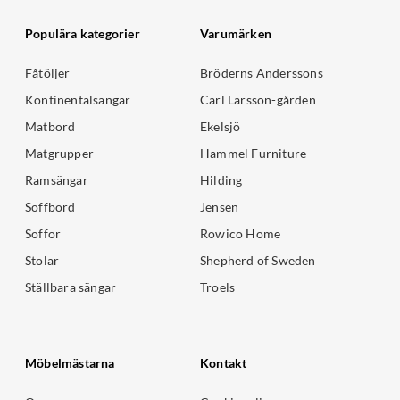
Populära kategorier
Varumärken
Fåtöljer
Bröderns Anderssons
Kontinentalsängar
Carl Larsson-gården
Matbord
Ekelsjö
Matgrupper
Hammel Furniture
Ramsängar
Hilding
Soffbord
Jensen
Soffor
Rowico Home
Stolar
Shepherd of Sweden
Ställbara sängar
Troels
Möbelmästarna
Kontakt