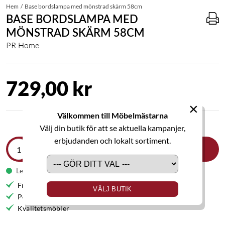
Hem
Base bordslampa med mönstrad skärm 58cm
BASE BORDSLAMPA MED
MÖNSTRAD SKÄRM 58CM
PR Home
729,00 kr
×
Välkommen till Möbelmästarna
Välj din butik för att se aktuella kampanjer,
erbjudanden och lokalt sortiment.
LÄGG I VARUKORGEN
Leveranstid 1-2 veckor
Fri frakt till butik
VÄLJ BUTIK
Personlig service
Kvalitetsmöbler