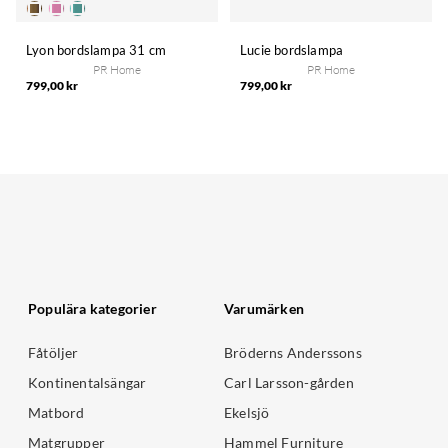
Lyon bordslampa 31 cm
Lucie bordslampa
PR Home
PR Home
799,00 kr
799,00 kr
Populära kategorier
Varumärken
Fåtöljer
Bröderns Anderssons
Kontinentalsängar
Carl Larsson-gården
Matbord
Ekelsjö
Matgrupper
Hammel Furniture