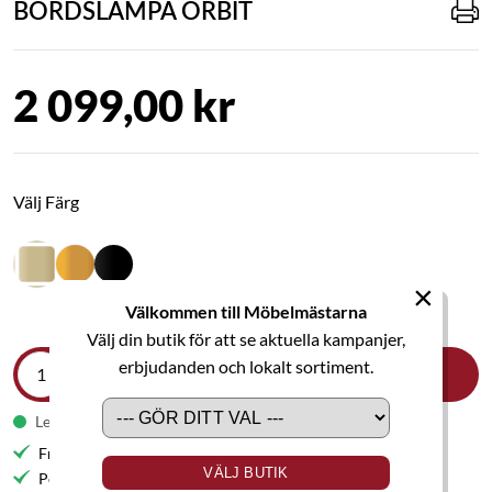
BORDSLAMPA ORBIT
2 099,00 kr
Välj Färg
×
Välkommen till Möbelmästarna
Välj din butik för att se aktuella kampanjer,
erbjudanden och lokalt sortiment.
LÄGG I VARUKORGEN
Leveranstid 1-2 veckor
Fri frakt till butik
VÄLJ BUTIK
Personlig service