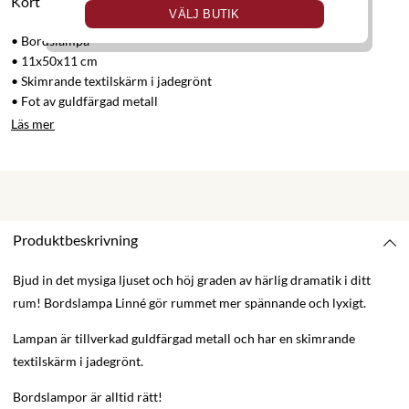
Kort produktbeskrivning
VÄLJ BUTIK
• Bordslampa
• 11x50x11 cm
• Skimrande textilskärm i jadegrönt
• Fot av guldfärgad metall
Läs mer
Produktbeskrivning
Bjud in det mysiga ljuset och höj graden av härlig dramatik i ditt
rum! Bordslampa Linné gör rummet mer spännande och lyxigt.
Lampan är tillverkad guldfärgad metall och har en skimrande
textilskärm i jadegrönt.
Bordslampor är alltid rätt!