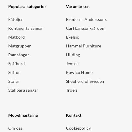
Populära kategorier
Varumärken
Fåtöljer
Bröderns Anderssons
Kontinentalsängar
Carl Larsson-gården
Matbord
Ekelsjö
Matgrupper
Hammel Furniture
Ramsängar
Hilding
Soffbord
Jensen
Soffor
Rowico Home
Stolar
Shepherd of Sweden
Ställbara sängar
Troels
Möbelmästarna
Kontakt
Om oss
Cookiepolicy