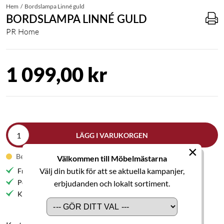
Hem
Bordslampa Linné guld
BORDSLAMPA LINNÉ GULD
PR Home
1 099,00 kr
LÄGG I VARUKORGEN
×
Beställningsvara
Välkommen till Möbelmästarna
Välj din butik för att se aktuella kampanjer,
Fri frakt till butik
Personlig service
erbjudanden och lokalt sortiment.
Kvalitetsmöbler