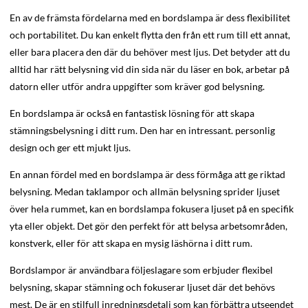
En av de främsta fördelarna med en bordslampa är dess flexibilitet
och portabilitet. Du kan enkelt flytta den från ett rum till ett annat,
eller bara placera den där du behöver mest ljus. Det betyder att du
alltid har rätt belysning vid din sida när du läser en bok, arbetar på
datorn eller utför andra uppgifter som kräver god belysning.
En bordslampa är också en fantastisk lösning för att skapa
stämningsbelysning i ditt rum. Den har en intressant. personlig
design och ger ett mjukt ljus.
En annan fördel med en bordslampa är dess förmåga att ge riktad
belysning. Medan taklampor och allmän belysning sprider ljuset
över hela rummet, kan en bordslampa fokusera ljuset på en specifik
yta eller objekt. Det gör den perfekt för att belysa arbetsområden,
konstverk, eller för att skapa en mysig läshörna i ditt rum.
Bordslampor är användbara följeslagare som erbjuder flexibel
belysning, skapar stämning och fokuserar ljuset där det behövs
mest. De är en stilfull inredningsdetalj som kan förbättra utseendet