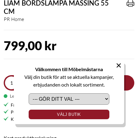
LIAM BORDSLAMPA MÄSSING 55
CM
PR Home
799,00 kr
×
Välkommen till Möbelmästarna
Välj din butik för att se aktuella kampanjer,
LÄGG I VARUKORGEN
erbjudanden och lokalt sortiment.
Leveranstid 1-2 veckor
Fri frakt till butik
Personlig service
VÄLJ BUTIK
Kvalitetsmöbler
Kort produktbeskrivning