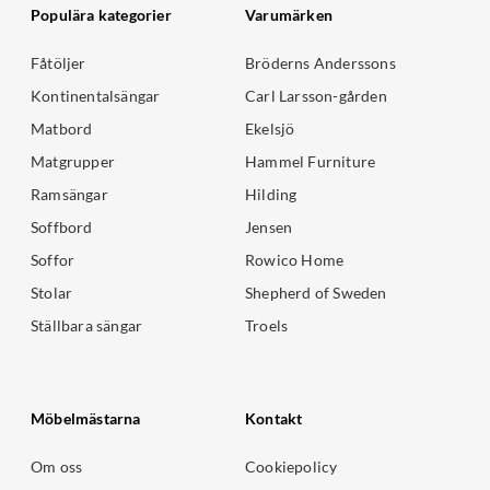
Populära kategorier
Varumärken
Fåtöljer
Bröderns Anderssons
Kontinentalsängar
Carl Larsson-gården
Matbord
Ekelsjö
Matgrupper
Hammel Furniture
Ramsängar
Hilding
Soffbord
Jensen
Soffor
Rowico Home
Stolar
Shepherd of Sweden
Ställbara sängar
Troels
Möbelmästarna
Kontakt
Om oss
Cookiepolicy