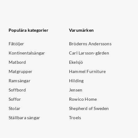
Populära kategorier
Varumärken
Fåtöljer
Bröderns Anderssons
Kontinentalsängar
Carl Larsson-gården
Matbord
Ekelsjö
Matgrupper
Hammel Furniture
Ramsängar
Hilding
Soffbord
Jensen
Soffor
Rowico Home
Stolar
Shepherd of Sweden
Ställbara sängar
Troels