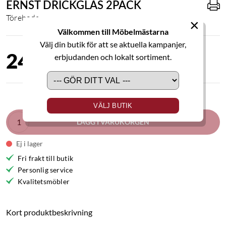
ERNST DRICKGLAS 2PACK
Töreboda
×
Välkommen till Möbelmästarna
Välj din butik för att se aktuella kampanjer,
248,00 kr
erbjudanden och lokalt sortiment.
VÄLJ BUTIK
LÄGG I VARUKORGEN
Ej i lager
Fri frakt till butik
Personlig service
Kvalitetsmöbler
Kort produktbeskrivning