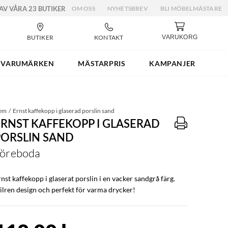
 AV VÅRA 23 BUTIKER
OM OSS
NYHETSBREV
BLI MÖBELMÄSTARE
BUTIKER
KONTAKT
VARUKORG
VARUMÄRKEN
MÄSTARPRIS
KAMPANJER
em
Ernst kaffekopp i glaserad porslin sand
ERNST KAFFEKOPP I GLASERAD
PORSLIN SAND
öreboda
nst kaffekopp i glaserat porslin i en vacker sandgrå färg.
tilren design och perfekt för varma drycker!