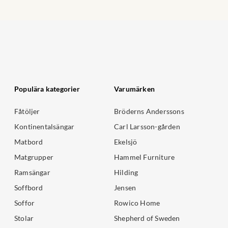
Populära kategorier
Varumärken
Fåtöljer
Bröderns Anderssons
Kontinentalsängar
Carl Larsson-gården
Matbord
Ekelsjö
Matgrupper
Hammel Furniture
Ramsängar
Hilding
Soffbord
Jensen
Soffor
Rowico Home
Stolar
Shepherd of Sweden