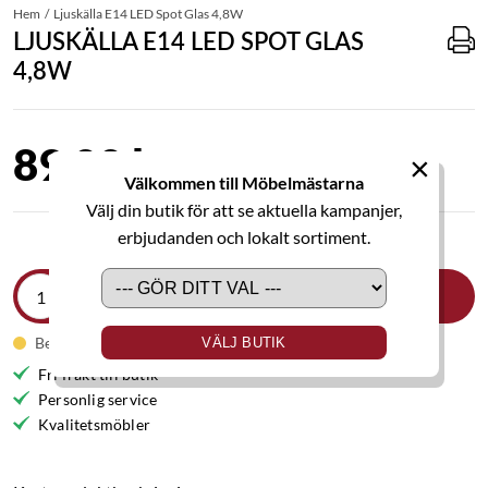
Hem
Ljuskälla E14 LED Spot Glas 4,8W
LJUSKÄLLA E14 LED SPOT GLAS
4,8W
89,00 kr
×
Välkommen till Möbelmästarna
Välj din butik för att se aktuella kampanjer,
erbjudanden och lokalt sortiment.
LÄGG I VARUKORGEN
Beställningsvara
VÄLJ BUTIK
Fri frakt till butik
Personlig service
Kvalitetsmöbler