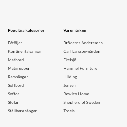
Populära kategorier
Varumärken
Fåtöljer
Bröderns Anderssons
Kontinentalsängar
Carl Larsson-gården
Matbord
Ekelsjö
Matgrupper
Hammel Furniture
Ramsängar
Hilding
Soffbord
Jensen
Soffor
Rowico Home
Stolar
Shepherd of Sweden
Ställbara sängar
Troels