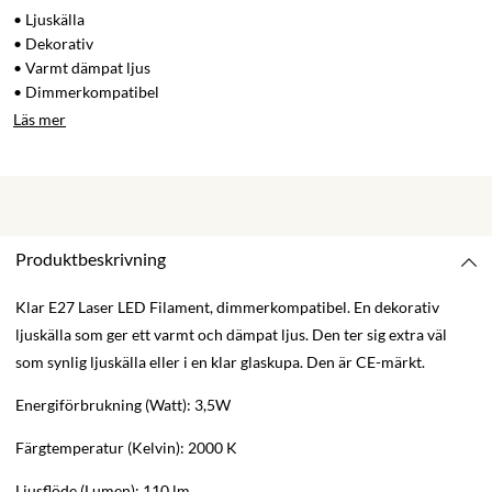
• Ljuskälla
• Dekorativ
• Varmt dämpat ljus
• Dimmerkompatibel
Läs mer
Produktbeskrivning
Klar E27 Laser LED Filament, dimmerkompatibel. En dekorativ
ljuskälla som ger ett varmt och dämpat ljus. Den ter sig extra väl
som synlig ljuskälla eller i en klar glaskupa. Den är CE-märkt.
Energiförbrukning (Watt): 3,5W
Färgtemperatur (Kelvin): 2000 K
Ljusflöde (Lumen): 110 lm