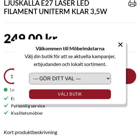
LJUSKÄLLA E27 LASER LED
FILAMENT UNITERM KLAR 3,5W
249,00 kr
×
Välkommen till Möbelmästarna
Välj din butik för att se aktuella kampanjer,
erbjudanden och lokalt sortiment.
LÄGG I VARUKORGEN
Leveranstid 1-2 veckor
VÄLJ BUTIK
Fri frakt till butik
Personlig service
Kvalitetsmöbler
Kort produktbeskrivning