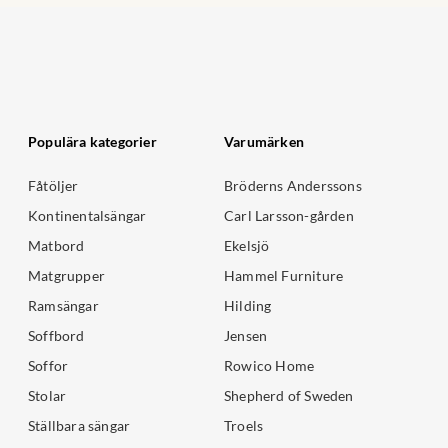
Populära kategorier
Varumärken
Fåtöljer
Bröderns Anderssons
Kontinentalsängar
Carl Larsson-gården
Matbord
Ekelsjö
Matgrupper
Hammel Furniture
Ramsängar
Hilding
Soffbord
Jensen
Soffor
Rowico Home
Stolar
Shepherd of Sweden
Ställbara sängar
Troels