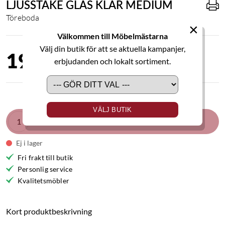
LJUSSTAKE GLAS KLAR MEDIUM
Töreboda
×
Välkommen till Möbelmästarna
Välj din butik för att se aktuella kampanjer,
199,00 kr
erbjudanden och lokalt sortiment.
VÄLJ BUTIK
LÄGG I VARUKORGEN
Ej i lager
Fri frakt till butik
Personlig service
Kvalitetsmöbler
Kort produktbeskrivning