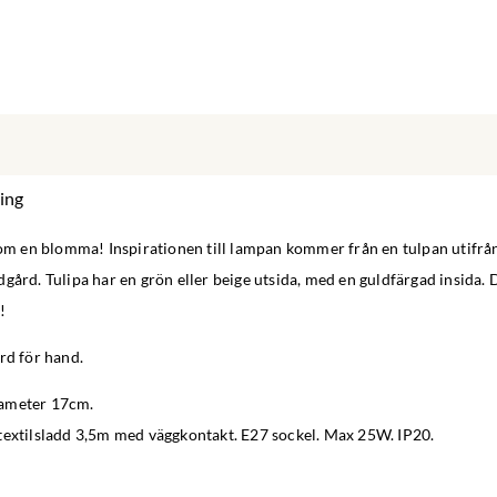
ing
 som en blomma! Inspirationen till lampan kommer från en tulpan utifrå
gård. Tulipa har en grön eller beige utsida, med en guldfärgad insida. 
!
rd för hand.
iameter 17cm.
textilsladd 3,5m med väggkontakt. E27 sockel. Max 25W. IP20.