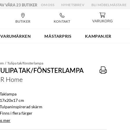
 AV VÅRA 23 BUTIKER
OM OSS
NYHETSBREV
BLI MÖBELMÄSTARE
BUTIKER
KONTAKT
VARUKORG
VARUMÄRKEN
MÄSTARPRIS
KAMPANJER
em
Tulipa tak/fönsterlampa
TULIPA TAK/FÖNSTERLAMPA
PR Home
 Taklampa
 17x20x17 cm
 Tulpaninspirerad skärm
Finns i flera färger
äs mer