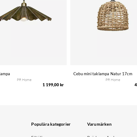
klampa
Cebu mini taklampa Natur 17cm
PR Home
PR Home
1 199,00 kr
4
Populära kategorier
Varumärken