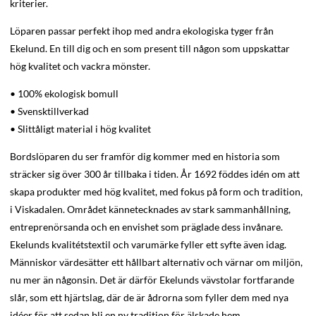
kriterier.
Löparen passar perfekt ihop med andra ekologiska tyger från
Ekelund. En till dig och en som present till någon som uppskattar
hög kvalitet och vackra mönster.
• 100% ekologisk bomull
• Svensktillverkad
• Slittåligt material i hög kvalitet
Bordslöparen du ser framför dig kommer med en historia som
sträcker sig över 300 år tillbaka i tiden. År 1692 föddes idén om att
skapa produkter med hög kvalitet, med fokus på form och tradition,
i Viskadalen. Området kännetecknades av stark sammanhållning,
entreprenörsanda och en envishet som präglade dess invånare.
Ekelunds kvalitétstextil och varumärke fyller ett syfte även idag.
Människor värdesätter ett hållbart alternativ och värnar om miljön,
nu mer än någonsin. Det är därför Ekelunds vävstolar fortfarande
slår, som ett hjärtslag, där de är ådrorna som fyller dem med nya
idéer för att sedan bli en ny tradition för älskade hem.