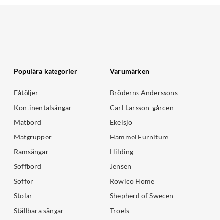
Populära kategorier
Varumärken
Fåtöljer
Bröderns Anderssons
Kontinentalsängar
Carl Larsson-gården
Matbord
Ekelsjö
Matgrupper
Hammel Furniture
Ramsängar
Hilding
Soffbord
Jensen
Soffor
Rowico Home
Stolar
Shepherd of Sweden
Ställbara sängar
Troels