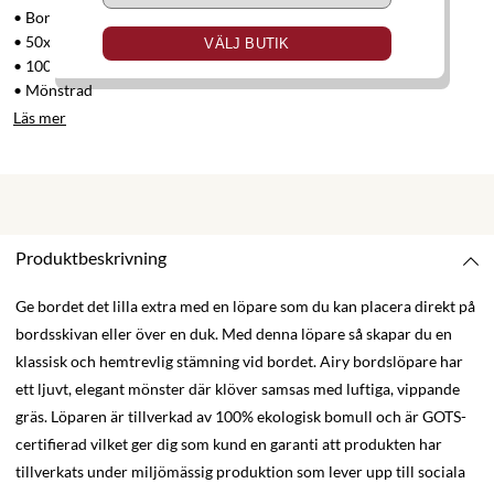
• Bordslöpare
• 50x150 cm
VÄLJ BUTIK
• 100% ekologisk bomull
• Mönstrad
Läs mer
Produktbeskrivning
Ge bordet det lilla extra med en löpare som du kan placera direkt på
bordsskivan eller över en duk. Med denna löpare så skapar du en
klassisk och hemtrevlig stämning vid bordet. Airy bordslöpare har
ett ljuvt, elegant mönster där klöver samsas med luftiga, vippande
gräs. Löparen är tillverkad av 100% ekologisk bomull och är GOTS-
certifierad vilket ger dig som kund en garanti att produkten har
tillverkats under miljömässig produktion som lever upp till sociala