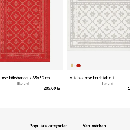
drose kökshandduk 35x50 cm
Åttebladrose bordstablett
Ekelund
Ekelund
205,00 kr
1
Populära kategorier
Varumärken