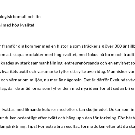
ologisk bomull och lin
al med hög kvalitet
framför dig kommer med en historia som sträcker sig över 300 år tillb
m att skapa produkter med hög kvalitet, med fokus på form och traditi
nades av stark sammanhållning, entreprenörsanda och en envishet s
 kvalitétstextil och varumärke fyller ett syfte även idag. Människor vär
v och värnar om miljön, nu mer än någonsin. Det är därför Ekelunds väv
tslag, där de är ådrorna som fyller dem med nya idéer för att sedan bli en
Tvättas med liknande kulörer med eller utan sköljmedel. Dukar som inn
ut duken ordentligt efter tvätt och häng upp den för torkning. För bästa
i längdriktning. Tips! För extra bra resultat, forma duken efter att du sk