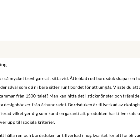
ing
r så mycket trevligare att sitta vid. Åtteblad röd bordsduk skapar en h
der såväl som då ni bara sitter runt bordet för att umgås. Visste du att 
ammar från 1500-talet? Man kan hitta det i stickmönster och träsnide
ka designböcker från århundradet. Bordsduken är tillverkad av ekologis
ierad vilket ger dig som kund en garanti att produkten har tillverkats
r upp till sociala kriterier.
att hålla ren och bordsduken är tillverkad i hög kvalitet för att förbli vac