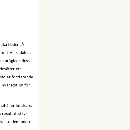
aka i tiden. År
on, i Viskadalen.
om präglade dess
desätter ett
stolar fortfarande
 ny tradition för
ehåller lin ska EJ
 resultat, stryk
akat ut den innan