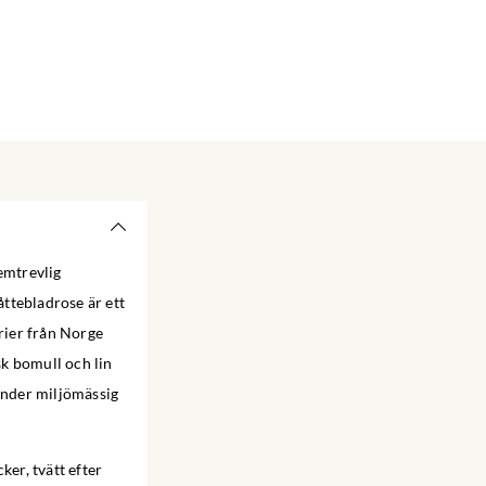
emtrevlig
åttebladrose är ett
rier från Norge
k bomull och lin
 under miljömässig
ker, tvätt efter