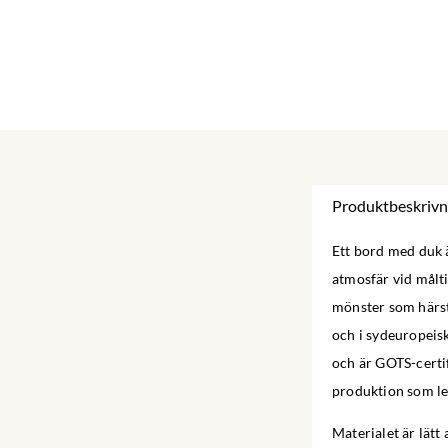
Produktbeskrivn
Ett bord med duk ä
atmosfär vid målti
mönster som härst
och i sydeuropeis
och är GOTS-certif
produktion som leve
Materialet är lätt 