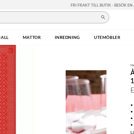
FRI FRAKT TILL BUTIK - BESÖK EN
HALL
MATTOR
INREDNING
UTEMÖBLER
H
E
•
•
•
• 
L