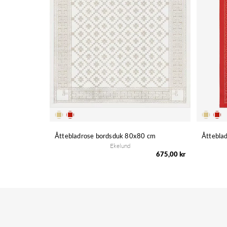
Åttebladrose bordsduk 80x80 cm
Åttebla
Ekelund
675,00 kr