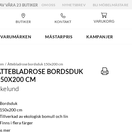
 AV VÅRA 23 BUTIKER
OM OSS
NYHETSBREV
BLI MÖBELMÄSTARE
BUTIKER
KONTAKT
VARUKORG
VARUMÄRKEN
MÄSTARPRIS
KAMPANJER
em
Åttebladrose bordsduk 150x200 cm
ÅTTEBLADROSE BORDSDUK
150X200 CM
kelund
 Bordsduk
 150x200 cm
 Tillverkad av ekologisk bomull och lin
Finns i flera färger
äs mer