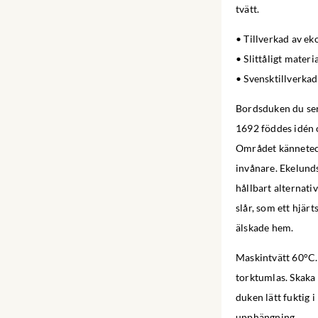
tvätt.
• Tillverkad av ek
• Slittåligt materi
• Svensktillverkad
Bordsduken du ser 
1692 föddes idén o
Området känneteck
invånare. Ekelunds
hållbart alternati
slår, som ett hjär
älskade hem.
Maskintvätt 60°C. 
torktumlas. Skaka 
duken lätt fuktig 
upphängning.