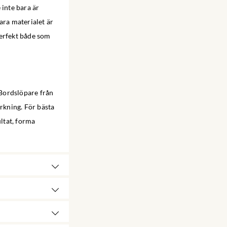
 inte bara är
bara materialet är
 perfekt både som
 Bordslöpare från
orkning. För bästa
ultat, forma