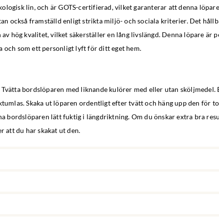
logisk lin, och är GOTS-certifierad, vilket garanterar att denna löpare
tan också framställd enligt strikta miljö- och sociala kriterier. Det håll
h av hög kvalitet, vilket säkerställer en lång livslängd. Denna löpare är
 och som ett personligt lyft för ditt eget hem.
 Tvätta bordslöparen med liknande kulörer med eller utan sköljmedel.
ktumlas. Skaka ut löparen ordentligt efter tvätt och häng upp den för t
rna bordslöparen lätt fuktig i längdriktning. Om du önskar extra bra res
r att du har skakat ut den.