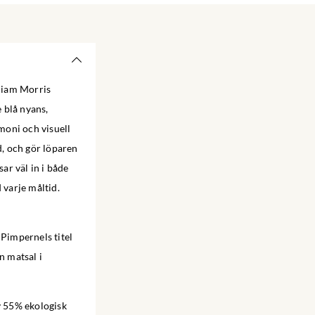
liam Morris
 blå nyans,
moni och visuell
d, och gör löparen
ar väl in i både
varje måltid.
Pimpernels titel
n matsal i
v 55% ekologisk