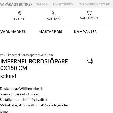
 AV VÅRA 23 BUTIKER
OM OSS
NYHETSBREV
BLI MÖBELMÄSTARE
BUTIKER
KONTAKT
VARUKORG
VARUMÄRKEN
MÄSTARPRIS
KAMPANJER
em
Pimpernel Bordslöpare 50X150 cm
PIMPERNEL BORDSLÖPARE
50X150 CM
kelund
 Designad av William Morris
 Svensktillverkad i Horred
Slittåligt material i hög kvalitet
 55% ekologisk bomull och 45% ekologisk lin
äs mer