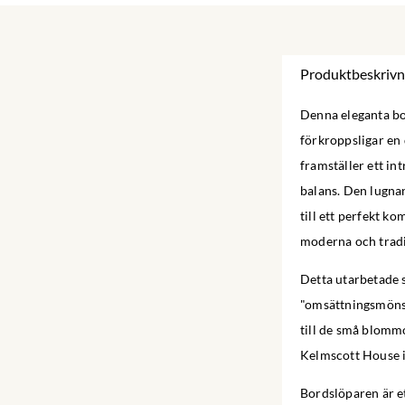
Produktbeskrivn
Denna eleganta bo
förkroppsligar en
framställer ett i
balans. Den lugnan
till ett perfekt k
moderna och tradi
Detta utarbetade 
"omsättningsmönst
till de små blomm
Kelmscott House 
Bordslöparen är e