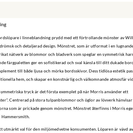
ing
rdslöpare i linneblandning prydd med ett förtrollande mönster av Wil
 drömsk och detaljerad design. Mönstret, som är utformat i en lugnande
ntrikat nätverk av blommor och bladverk som speglar en symmetrisk har
de färgpaletten ger en sofistikerad och sval känsla till ditt dukade bor
omplement till både ljusa och mörka bordsskivor. Dess tidlösa estetik pass
tionella hem, och skapar en konstnärlig och välkomnande atmosfär vid 
symmetriska tryck är det första exemplet på när Morris använder ett
er". Centrerad på stora tulpanblommor och öglor av lövverk hänvisar 
orna som är prickade genom mönstret. Mönstret återfinns i Morris ege
i Hammersmith.
tt utmärkt val för den miljömedvetne konsumenten. Löparen är vävd a