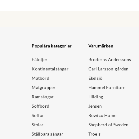
Populära kategorier
Varumärken
Fåtöljer
Bröderns Anderssons
Kontinentalsängar
Carl Larsson-gården
Matbord
Ekelsjö
Matgrupper
Hammel Furniture
Ramsängar
Hilding
Soffbord
Jensen
Soffor
Rowico Home
Stolar
Shepherd of Sweden
Ställbara sängar
Troels