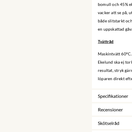
bomull och 45% eko
vacker att se på, u
både slitstarkt oc
en uppskattad gåva
Tvättråd
Maskintvätt 60°C.
Ekelund ska ej tor
resultat, stryk gä
löparen direkt efte
Specifikationer
Recensioner
Skötselråd