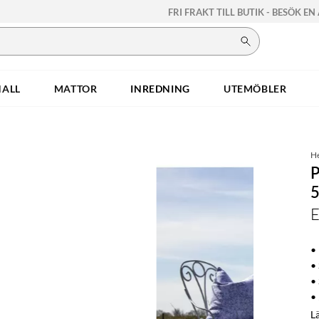
FRI FRAKT TILL BUTIK - BESÖK EN
HALL
MATTOR
INREDNING
UTEMÖBLER
H
E
•
•
• 
•
L