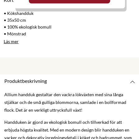
• Kökshandduk
• 35x50 cm
• 100% ekologisk bomull
• Mönstrad
Läs mer
Produktbeskrivning
Allium handduk gestaltar den vackra lökväxten med sina långa
stjälkar och de små gulliga blommorna, samlade i en bollformad
flock. Det är en verkligt uttrycksfull växt!
Handduken är gjord av ekologisk bomull och tillverkad för att
erbjuda högsta kvalitet. Med en modern design blir handduken en
vacker och dekorativ inredningsdetalj i köket och badrummet, som