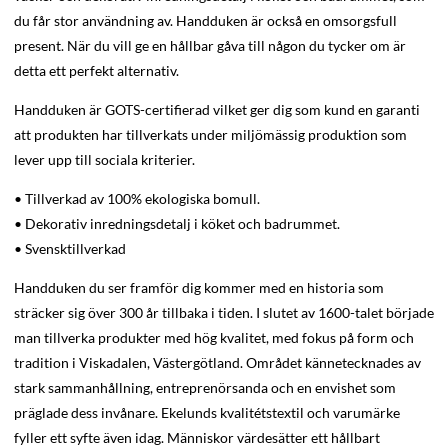
du får stor användning av. Handduken är också en omsorgsfull
present. När du vill ge en hållbar gåva till någon du tycker om är
detta ett perfekt alternativ.
Handduken är GOTS-certifierad vilket ger dig som kund en garanti
att produkten har tillverkats under miljömässig produktion som
lever upp till sociala kriterier.
• Tillverkad av 100% ekologiska bomull.
• Dekorativ inredningsdetalj i köket och badrummet.
• Svensktillverkad
Handduken du ser framför dig kommer med en historia som
sträcker sig över 300 år tillbaka i tiden. I slutet av 1600-talet började
man tillverka produkter med hög kvalitet, med fokus på form och
tradition i Viskadalen, Västergötland. Området kännetecknades av
stark sammanhållning, entreprenörsanda och en envishet som
präglade dess invånare. Ekelunds kvalitétstextil och varumärke
fyller ett syfte även idag. Människor värdesätter ett hållbart