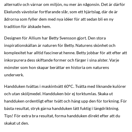
alternativ och värnar om miljön, nu mer än någonsin. Det är därför
Ekelunds vävstolar fortfarande slår, som ett hjärtslag, där de är
ådrorna som fyller dem med nya idéer för att sedan bli en ny
tradition för älskade hem.
Designen för Allium har Betty Svensson gjort. Den stora
inspirationskällan är naturen för Betty. Naturens skönhet och
komplexitet har alltid fascinerat henne. Betty jobbar för att efter att
inkorpurera dess skiftande former och färger i sina alster. Varje
mönster som hon skapar berättar en historia om naturens
underverk.
Handduken tvättas i maskintvätt 60°C. Tvätta med liknande kulörer
och utan sköljmedel. Handduken bör ej torktumlas. Skaka ut
handduken ordentligt efter tvätt och häng upp den för torkning. För
bästa resultat, stryk gärna handduken lätt fuktig i längdriktning.
Tips! För extra bra resultat, forma handduken direkt efter att du
skakat ut den.