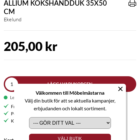
ALLIUM KÖKSHANDDUK 35X50
CM
Ekelund
205,00 kr
LÄGG I VARUKORGEN
×
Välkommen till Möbelmästarna
Leveranstid 1-2 veckor
Välj din butik för att se aktuella kampanjer,
Fri frakt till butik
erbjudanden och lokalt sortiment.
Personlig service
Kvalitetsmöbler
VÄLJ BUTIK
Kort produktbeskrivning