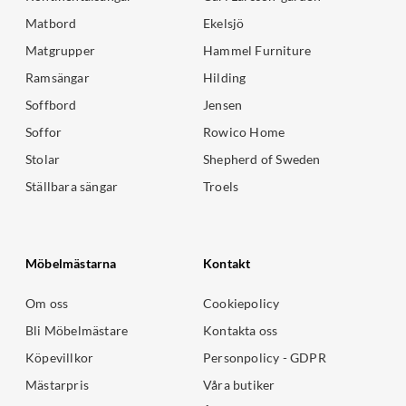
Matbord
Ekelsjö
Matgrupper
Hammel Furniture
Ramsängar
Hilding
Soffbord
Jensen
Soffor
Rowico Home
Stolar
Shepherd of Sweden
Ställbara sängar
Troels
Möbelmästarna
Kontakt
Om oss
Cookiepolicy
Bli Möbelmästare
Kontakta oss
Köpevillkor
Personpolicy - GDPR
Mästarpris
Våra butiker