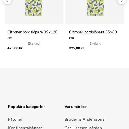
Citroner bordslöpare 35x120
Citroner bordslöpare 35x80
cm
cm
Ekelund
Ekelund
475,00 kr
325,00 kr
Populära kategorier
Varumärken
Fåtöljer
Bröderns Anderssons
Kontinentalsängar
Carl Larsson-gården