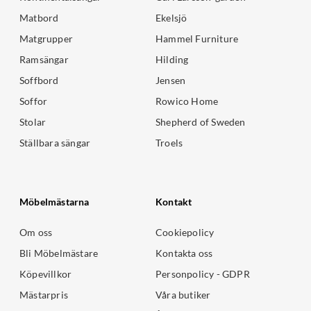
Matbord
Ekelsjö
Matgrupper
Hammel Furniture
Ramsängar
Hilding
Soffbord
Jensen
Soffor
Rowico Home
Stolar
Shepherd of Sweden
Ställbara sängar
Troels
Möbelmästarna
Kontakt
Om oss
Cookiepolicy
Bli Möbelmästare
Kontakta oss
Köpevillkor
Personpolicy - GDPR
Mästarpris
Våra butiker