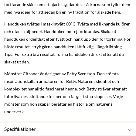
fortfarande slår, som ett hjärtslag, där de är ådrorna som fyller dem
med nya idéer för att sedan bli en ny tradition för älskade hem.
Handduken tvättas i maskintvätt 60°C. Tvätta med liknande kulörer
och utan sköljmedel. Handduken bör ej torktumlas. Skaka ut
handduken ordentligt efter tvätt och häng upp den för torkning. För
bästa resultat, stryk gärna handduken lätt fuktig i längdriktning.
Tips! För extra bra resultat, forma handduken direkt efter att du
skakat ut den.
Mönstret Citroner är designat av Betty Svensson. Den största
inspirationskällan är naturen för Betty. Naturens skönhet och
komplexitet har alltid fascinerat henne, och Betty strävar efter att
införliva dess skiftande former och färger i sina skapelser. Varje
mönster som hon skapar berättar en historia om naturens
underverk.
Specifikationer