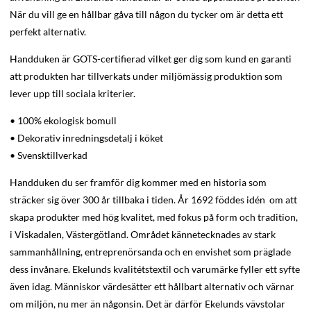
När du vill ge en hållbar gåva till någon du tycker om är detta ett
perfekt alternativ.
Handduken är GOTS-certifierad vilket ger dig som kund en garanti
att produkten har tillverkats under miljömässig produktion som
lever upp till sociala kriterier.
• 100% ekologisk bomull
• Dekorativ inredningsdetalj i köket
• Svensktillverkad
Handduken du ser framför dig kommer med en historia som
sträcker sig över 300 år tillbaka i tiden. År 1692 föddes idén om att
skapa produkter med hög kvalitet, med fokus på form och tradition,
i Viskadalen, Västergötland. Området kännetecknades av stark
sammanhållning, entreprenörsanda och en envishet som präglade
dess invånare. Ekelunds kvalitétstextil och varumärke fyller ett syfte
även idag. Människor värdesätter ett hållbart alternativ och värnar
om miljön, nu mer än någonsin. Det är därför Ekelunds vävstolar