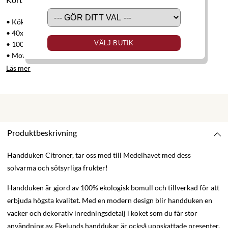
• Kökshandduk
• 40x60 cm
VÄLJ BUTIK
• 100% ekologisk bomull
• Motiv av citroner
Läs mer
Produktbeskrivning
Handduken Citroner, tar oss med till Medelhavet med dess
solvarma och sötsyrliga frukter!
Handduken är gjord av 100% ekologisk bomull och tillverkad för att
erbjuda högsta kvalitet. Med en modern design blir handduken en
vacker och dekorativ inredningsdetalj i köket som du får stor
användning av. Ekelunds handdukar är också uppskattade presenter.