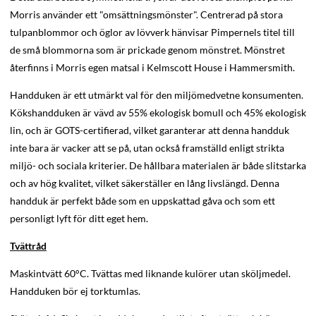
Morris använder ett "omsättningsmönster". Centrerad på stora
tulpanblommor och öglor av lövverk hänvisar Pimpernels titel till
de små blommorna som är prickade genom mönstret. Mönstret
återfinns i Morris egen matsal i Kelmscott House i Hammersmith.
Handduken är ett utmärkt val för den miljömedvetne konsumenten.
Kökshandduken är vävd av 55% ekologisk bomull och 45% ekologisk
lin, och är GOTS-certifierad, vilket garanterar att denna handduk
inte bara är vacker att se på, utan också framställd enligt strikta
miljö- och sociala kriterier. De hållbara materialen är både slitstarka
och av hög kvalitet, vilket säkerställer en lång livslängd. Denna
handduk är perfekt både som en uppskattad gåva och som ett
personligt lyft för ditt eget hem.
Tvättråd
Maskintvätt 60°C. Tvättas med liknande kulörer utan sköljmedel.
Handduken bör ej torktumlas.