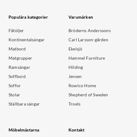
Populära kategorier
Varumärken
Fåtöljer
Bröderns Anderssons
Kontinentalsängar
Carl Larsson-gården
Matbord
Ekelsjö
Matgrupper
Hammel Furniture
Ramsängar
Hilding
Soffbord
Jensen
Soffor
Rowico Home
Stolar
Shepherd of Sweden
Ställbara sängar
Troels
Möbelmästarna
Kontakt