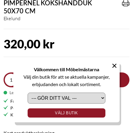
PIMPERNEL KÖKSHANDDUK
50X70 CM
Ekelund
320,00 kr
×
Välkommen till Möbelmästarna
Välj din butik för att se aktuella kampanjer,
LÄGG I VARUKORGEN
erbjudanden och lokalt sortiment.
Leveranstid 1-2 veckor
Fri frakt till butik
Personlig service
VÄLJ BUTIK
Kvalitetsmöbler
Kort produktbeskrivning