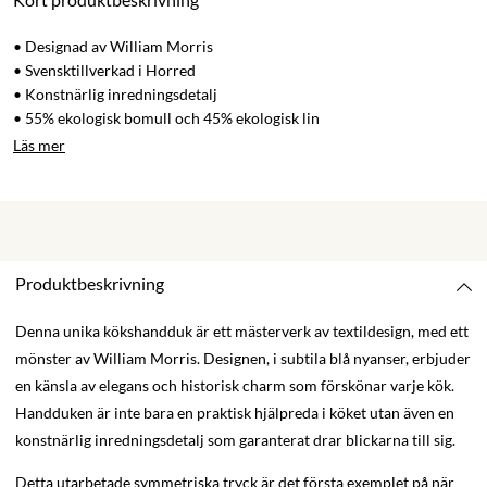
• Designad av William Morris
• Svensktillverkad i Horred
• Konstnärlig inredningsdetalj
• 55% ekologisk bomull och 45% ekologisk lin
Läs mer
Produktbeskrivning
Denna unika kökshandduk är ett mästerverk av textildesign, med ett
mönster av William Morris. Designen, i subtila blå nyanser, erbjuder
en känsla av elegans och historisk charm som förskönar varje kök.
Handduken är inte bara en praktisk hjälpreda i köket utan även en
konstnärlig inredningsdetalj som garanterat drar blickarna till sig.
Detta utarbetade symmetriska tryck är det första exemplet på när