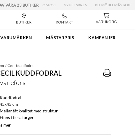
 AV VÅRA 23 BUTIKER
OM OSS
NYHETSBREV
BLI MÖBELMÄSTARE
BUTIKER
KONTAKT
VARUKORG
VARUMÄRKEN
MÄSTARPRIS
KAMPANJER
em
Cecil Kuddfodral
CECIL KUDDFODRAL
vanefors
 Kuddfodral
 45x45 cm
 Mellantät kvalitet med struktur
Finns i flera färger
äs mer