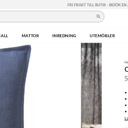
FRI FRAKT TILL BUTIK - BESÖK EN
HALL
MATTOR
INREDNING
UTEMÖBLER
H
S
•
•
•
• 
L