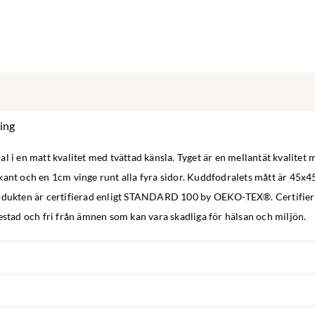
ing
l i en matt kvalitet med tvättad känsla. Tyget är en mellantät kvalitet 
kant och en 1cm vinge runt alla fyra sidor. Kuddfodralets mått är 45x
odukten är certifierad enligt STANDARD 100 by OEKO-TEX®. Certifier
estad och fri från ämnen som kan vara skadliga för hälsan och miljön.