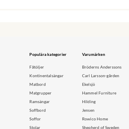
Populära kategorier
Varumärken
Fåtöljer
Bröderns Anderssons
Kontinentalsängar
Carl Larsson-gården
Matbord
Ekelsjö
Matgrupper
Hammel Furniture
Ramsängar
Hilding
Soffbord
Jensen
Soffor
Rowico Home
Stolar
Shepherd of Sweden