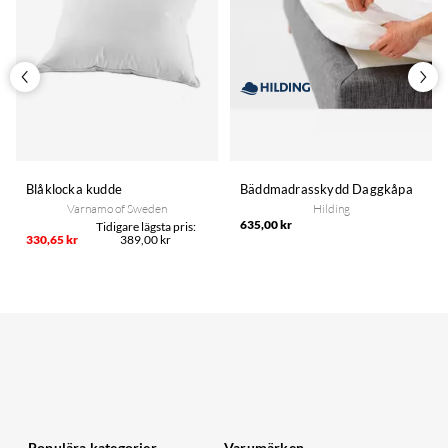
Blåklocka kudde
Bäddmadrasskydd Daggkåpa
Varnamo of Sweden
Hilding
635,00 kr
330,65 kr
389,00 kr
Populära kategorier
Varumärken