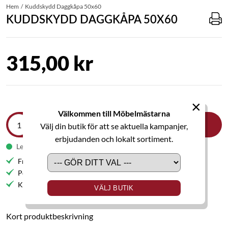
Hem
Kuddskydd Daggkåpa 50x60
KUDDSKYDD DAGGKÅPA 50X60
315,00 kr
×
Välkommen till Möbelmästarna
LÄGG I VARUKORGEN
Välj din butik för att se aktuella kampanjer,
erbjudanden och lokalt sortiment.
Leveranstid från 9-11 veckor
Fri frakt till butik
Personlig service
Kvalitetsmöbler
VÄLJ BUTIK
Kort produktbeskrivning