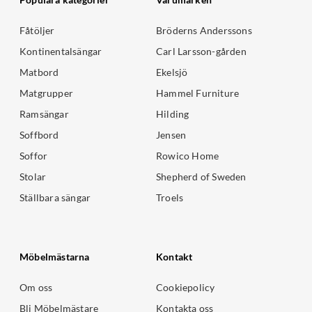
Fåtöljer
Bröderns Anderssons
Kontinentalsängar
Carl Larsson-gården
Matbord
Ekelsjö
Matgrupper
Hammel Furniture
Ramsängar
Hilding
Soffbord
Jensen
Soffor
Rowico Home
Stolar
Shepherd of Sweden
Ställbara sängar
Troels
Möbelmästarna
Kontakt
Om oss
Cookiepolicy
Bli Möbelmästare
Kontakta oss