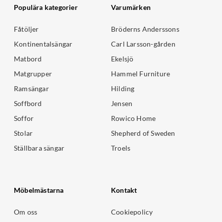
Populära kategorier
Varumärken
Fåtöljer
Bröderns Anderssons
Kontinentalsängar
Carl Larsson-gården
Matbord
Ekelsjö
Matgrupper
Hammel Furniture
Ramsängar
Hilding
Soffbord
Jensen
Soffor
Rowico Home
Stolar
Shepherd of Sweden
Ställbara sängar
Troels
Möbelmästarna
Kontakt
Om oss
Cookiepolicy