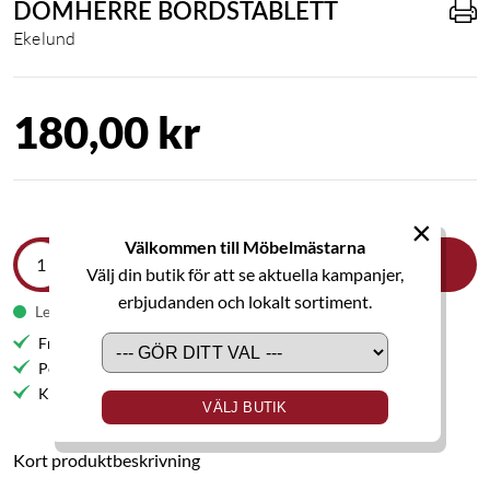
DOMHERRE BORDSTABLETT
Ekelund
180,00 kr
×
Välkommen till Möbelmästarna
LÄGG I VARUKORGEN
Välj din butik för att se aktuella kampanjer,
erbjudanden och lokalt sortiment.
Leveranstid 1-2 veckor
Fri frakt till butik
Personlig service
Kvalitetsmöbler
VÄLJ BUTIK
Kort produktbeskrivning