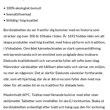
• 100% ekologisk bomull
• Svensktillverkad
• Slittålig i hög kvalitet
Bordstabletten du ser framför dig kommer med en historia som
sträcker sig över 300 år tillbaka i tiden. År 1692 föddes idén om att
skapa produkter med hög kvalitet, med fokus på form och tradition,
i Viskadalen. Området kännetecknades av stark sammanhållning,
entreprenörsanda och en envishet som präglade dess invånare.
Ekelunds kvalitétstextil och varumärke fyller ett syfte även idag.
Människor värdesätter ett hållbart alternativ och värnar om miljön,
nu mer än någonsin.
Det är därför Ekelunds vävstolar fortfarande
slår, som ett hjärtslag, där de är ådrorna som fyller dem med nya
idéer för att sedan bli en ny tradition för älskade hem.
Maskintvätt 60°C. Tvättas med liknande kulörer med eller utan
sköljmedel. Tabletter som innehåller lin ska EJ torktumlas. Skaka ut
bordstabletten ordentligt efter tvätt och häng upp den för torkning.