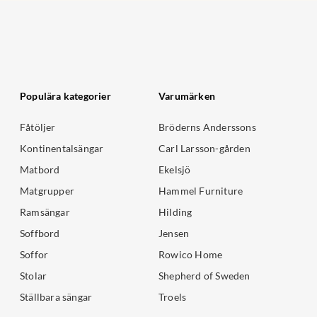
Populära kategorier
Varumärken
Fåtöljer
Bröderns Anderssons
Kontinentalsängar
Carl Larsson-gården
Matbord
Ekelsjö
Matgrupper
Hammel Furniture
Ramsängar
Hilding
Soffbord
Jensen
Soffor
Rowico Home
Stolar
Shepherd of Sweden
Ställbara sängar
Troels