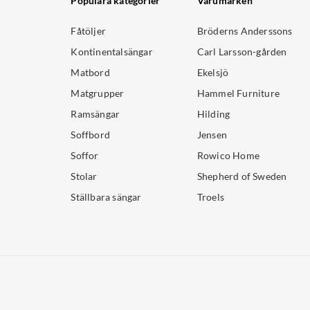
Populära kategorier
Varumärken
Fåtöljer
Bröderns Anderssons
Kontinentalsängar
Carl Larsson-gården
Matbord
Ekelsjö
Matgrupper
Hammel Furniture
Ramsängar
Hilding
Soffbord
Jensen
Soffor
Rowico Home
Stolar
Shepherd of Sweden
Ställbara sängar
Troels