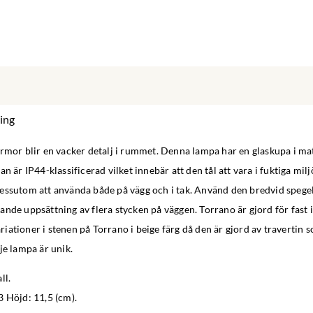
ing
rmor blir en vacker detalj i rummet. Denna lampa har en glaskupa i mat
n är IP44-klassificerad vilket innebär att den tål att vara i fuktiga mil
ssutom att använda både på vägg och i tak. Använd den bredvid spegeln,
nde uppsättning av flera stycken på väggen. Torrano är gjord för fast i
ationer i stenen på Torrano i beige färg då den är gjord av travertin s
je lampa är unik.
ll.
3 Höjd: 11,5 (cm).