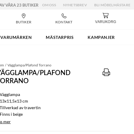
 AV VÅRA 23 BUTIKER
OM OSS
NYHETSBREV
BLI MÖBELMÄSTARE
BUTIKER
KONTAKT
VARUKORG
VARUMÄRKEN
MÄSTARPRIS
KAMPANJER
em
Vägglampa/Plafond Torrano
VÄGGLAMPA/PLAFOND
TORRANO
 Vägglampa
 13x11,5x13 cm
Tillverkad av travertin
Finns i beige
äs mer