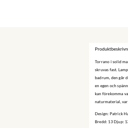
Produktbeskrivn
Torrano i solid ma
skruvas fast. Lampa
badrum, den går de
en egen och spänna
kan förekomma vari
naturmaterial, var
Design: Patrick Ha
Bredd: 13 Djup: 1