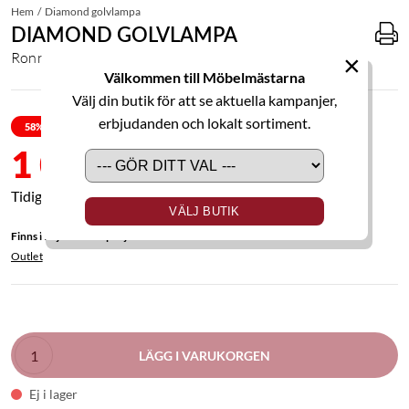
Hem
Diamond golvlampa
DIAMOND GOLVLAMPA
Ronneby
×
Välkommen till Möbelmästarna
Välj din butik för att se aktuella kampanjer,
erbjudanden och lokalt sortiment.
58
% RABATT
1 000,00 kr
2 435,00 kr
VÄLJ BUTIK
Finns i följande kampanjer
Outlet
LÄGG I VARUKORGEN
Ej i lager