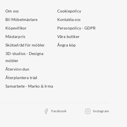
Om oss
Cookiepolicy
Bli Möbelmästare
Kontakta oss
Köpevillkor
Personpolicy - GDPR
Mästarpris
Våra butiker
Skötselråd för möbler
Ångra köp
3D-studios - Designa
möbler
Återvinn dun
Återplantera träd
Samarbete - Marko & Irma
Facebook
Instagram