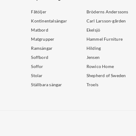
Fåtöljer
Bröderns Anderssons
Kontinentalsängar
Carl Larsson-gården
Matbord
Ekelsjö
Matgrupper
Hammel Furniture
Ramsängar
Hilding
Soffbord
Jensen
Soffor
Rowico Home
Stolar
Shepherd of Sweden
Ställbara sängar
Troels