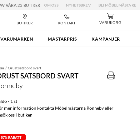
 AV VÅRA 23 BUTIKER
OM OSS
NYHETSBREV
BLI MÖBELMÄSTARE
BUTIKER
KONTAKT
VARUKORG
VARUMÄRKEN
MÄSTARPRIS
KAMPANJER
em
Orust satsbord svart
ORUST SATSBORD SVART
Ronneby
ldo - 1 st
ör mer information kontakta Möbelmästarna Ronneby eller
esök oss i butiken
57
% RABATT