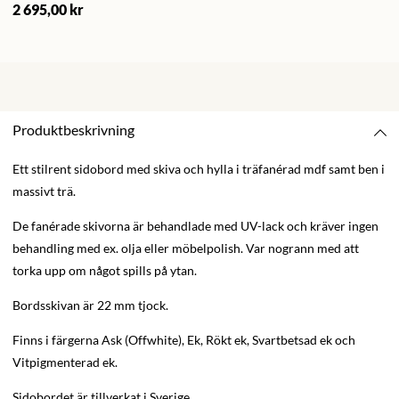
2 695,00 kr
Produktbeskrivning
Ett stilrent sidobord med skiva och hylla i träfanérad mdf samt ben i
massivt trä.
De fanérade skivorna är behandlade med UV-lack och kräver ingen
behandling med ex. olja eller möbelpolish. Var nogrann med att
torka upp om något spills på ytan.
Bordsskivan är 22 mm tjock.
Finns i färgerna Ask (Offwhite), Ek, Rökt ek, Svartbetsad ek och
Vitpigmenterad ek.
Sidobordet är tillverkat i Sverige.