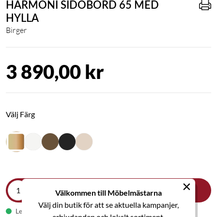
HARMONI SIDOBORD 65 MED
HYLLA
Birger
3 890,00 kr
Välj Färg
×
LÄGG I VARUKORGEN
Välkommen till Möbelmästarna
Välj din butik för att se aktuella kampanjer,
Leveranstid 1-2 veckor
erbjudanden och lokalt sortiment.