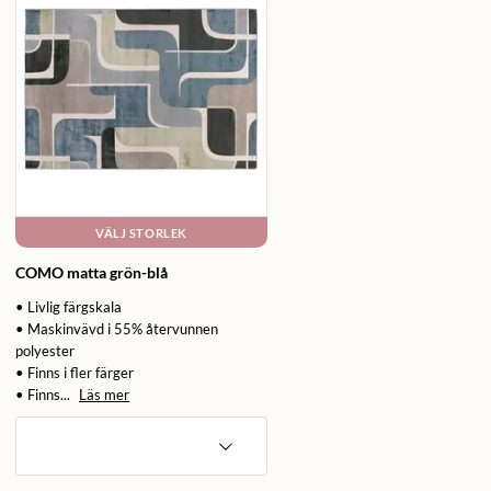
VÄLJ STORLEK
COMO matta grön-blå
• Livlig färgskala
• Maskinvävd i 55% återvunnen
polyester
• Finns i fler färger
• Finns...
Läs mer