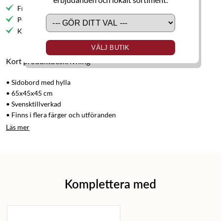
Fri frakt till butik
Personlig service
Kvalitetsmöbler
VÄLJ BUTIK
Kort produktbeskrivning
• Sidobord med hylla
• 65x45x45 cm
• Svensktillverkad
• Finns i flera färger och utföranden
Läs mer
Komplettera med