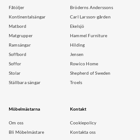
Fåtöljer
Bröderns Anderssons
Kontinentalsängar
Carl Larsson-gården
Matbord
Ekelsjö
Matgrupper
Hammel Furniture
Ramsängar
Hilding
Soffbord
Jensen
Soffor
Rowico Home
Stolar
Shepherd of Sweden
Ställbara sängar
Troels
Möbelmästarna
Kontakt
Om oss
Cookiepolicy
Bli Möbelmästare
Kontakta oss