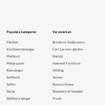
Populära kategorier
Varumärken
Fåtöljer
Bröderns Anderssons
Kontinentalsängar
Carl Larsson-gården
Matbord
Ekelsjö
Matgrupper
Hammel Furniture
Ramsängar
Hilding
Soffbord
Jensen
Soffor
Rowico Home
Stolar
Shepherd of Sweden
Ställbara sängar
Troels