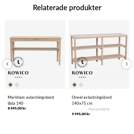
Relaterade produkter
Markham avlastningsbord
Orwel avlastningsbord
låda 140
140x75 cm
8 495,00 kr
Rowico Home
9 995,00 kr