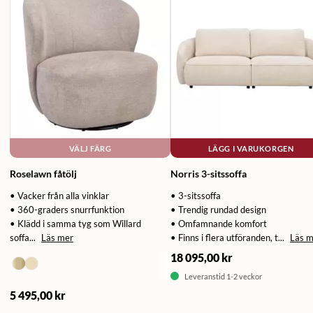
VÄLJ FÄRG
LÄGG I VARUKORGEN
Roselawn fåtölj
Norris 3-sitssoffa
• Vacker från alla vinklar
• 3-sitssoffa
• 360-graders snurrfunktion
• Trendig rundad design
• Klädd i samma tyg som Willard
• Omfamnande komfort
soffa...
Läs mer
• Finns i flera utföranden, t...
Läs m
18 095,00 kr
Leveranstid 1-2 veckor
5 495,00 kr