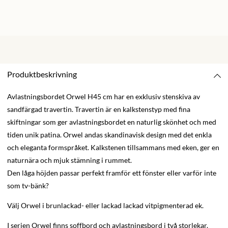
Produktbeskrivning
Avlastningsbordet Orwel H45 cm har en exklusiv stenskiva av
sandfärgad travertin. Travertin är en kalkstenstyp med fina
skiftningar som ger avlastningsbordet en naturlig skönhet och med
tiden unik patina. Orwel andas skandinavisk design med det enkla
och eleganta formspråket. Kalkstenen tillsammans med eken, ger en
naturnära och mjuk stämning i rummet.
Den låga höjden passar perfekt framför ett fönster eller varför inte
som tv-bänk?
Välj Orwel i brunlackad- eller lackad lackad vitpigmenterad ek.
I serien Orwel finns soffbord och avlastningsbord i två storlekar.