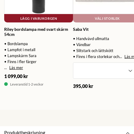
LÄGG I VARUKORGEN
VÄLJ STORLEK
Riley bordslampa med svart skärm
Saba Vit
54cm
• Handvävd ullmatta
• Bordslampa
• Vändbar
• Lampfot i metall
• Slitstark och lättskött
• Lampskärm Sara
• Finns i flera storlekar och...
Läs 
• Finns i fler färger
...
Läs mer
1 099,00 kr
Leveranstid 1-2 veckor
395,00 kr
Produktbeskrivning