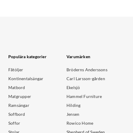
Populära kategorier
Varumärken
Fåtöljer
Bröderns Anderssons
Kontinentalsängar
Carl Larsson-gården
Matbord
Ekelsjö
Matgrupper
Hammel Furniture
Ramsängar
Hilding
Soffbord
Jensen
Soffor
Rowico Home
Stolar
Shepherd of Sweden