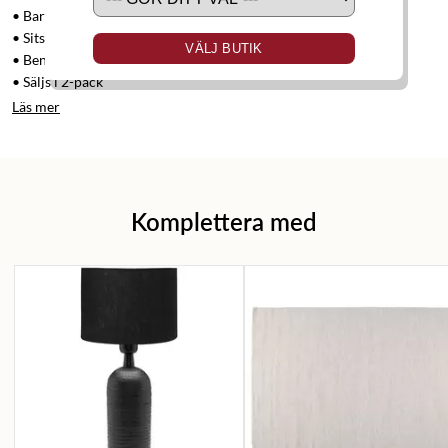
• Barstol
• Sits i beigt sammetstyg
VÄLJ BUTIK
• Ben i svart pulverlackad metall
• Säljs i 2-pack
Läs mer
Komplettera med