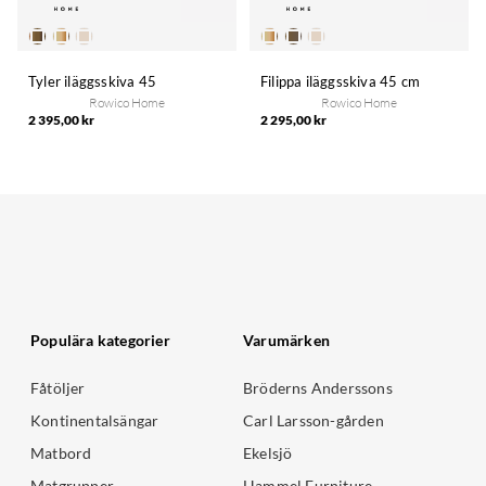
Tyler iläggsskiva 45
Filippa iläggsskiva 45 cm
Rowico Home
Rowico Home
2 395,00 kr
2 295,00 kr
Populära kategorier
Varumärken
Fåtöljer
Bröderns Anderssons
Kontinentalsängar
Carl Larsson-gården
Matbord
Ekelsjö
Matgrupper
Hammel Furniture