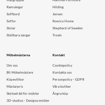
Ramsängar
Hilding
Soffbord
Jensen
Soffor
Rowico Home
Stolar
Shepherd of Sweden
Ställbara sängar
Troels
Möbelmästarna
Kontakt
Om oss
Cookiepolicy
Bli Möbelmästare
Kontakta oss
Köpevillkor
Personpolicy - GDPR
Mästarpris
Våra butiker
Skötselråd för möbler
Ångra köp
3D-studios - Designa möbler