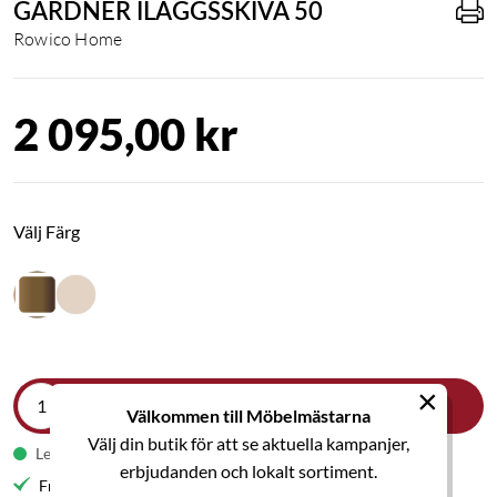
GARDNER ILÄGGSSKIVA 50
Rowico Home
2 095,00 kr
Välj Färg
×
LÄGG I VARUKORGEN
Välkommen till Möbelmästarna
Välj din butik för att se aktuella kampanjer,
Leveranstid 1-2 veckor
erbjudanden och lokalt sortiment.
Fri frakt till butik