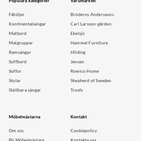
Populära kategorier
Varumärken
Fåtöljer
Bröderns Anderssons
Kontinentalsängar
Carl Larsson-gården
Matbord
Ekelsjö
Matgrupper
Hammel Furniture
Ramsängar
Hilding
Soffbord
Jensen
Soffor
Rowico Home
Stolar
Shepherd of Sweden
Ställbara sängar
Troels
Möbelmästarna
Kontakt
Om oss
Cookiepolicy
Bli Möbelmästare
Kontakta oss