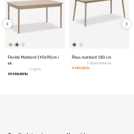
Florida Matbord 140x90cm i
Åhus matbord 180 cm
ek
Möbelmästarna
4 490,00 kr
Wigells
19 550,00 kr