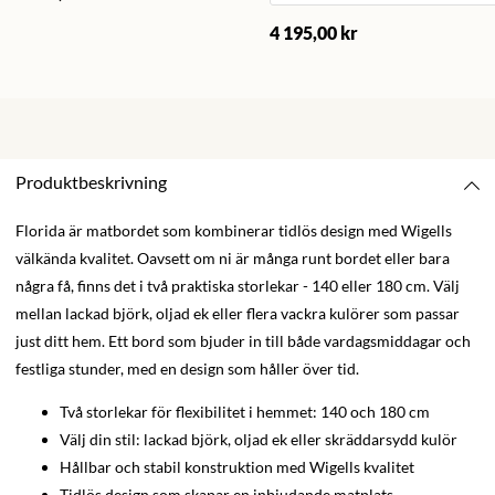
4 195,00 kr
Produktbeskrivning
Florida är matbordet som kombinerar tidlös design med Wigells
välkända kvalitet. Oavsett om ni är många runt bordet eller bara
några få, finns det i två praktiska storlekar - 140 eller 180 cm. Välj
mellan lackad björk, oljad ek eller flera vackra kulörer som passar
just ditt hem. Ett bord som bjuder in till både vardagsmiddagar och
festliga stunder, med en design som håller över tid.
Två storlekar för flexibilitet i hemmet: 140 och 180 cm
Välj din stil: lackad björk, oljad ek eller skräddarsydd kulör
Hållbar och stabil konstruktion med Wigells kvalitet
Tidlös design som skapar en inbjudande matplats