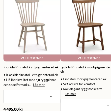
VÄLJ UTSEENDE
VÄLJ UTSEENDE
Florida Pinnstol i vitpigmenterad ek
Lyckås Pinnstol i mörkpigmente
ek
• Klassisk pinnstol i vitpigmenterad ek
• Pinnstol i mörkpigmenterad ek
• Hållbar kvalitet med sju ryggpinnar
• Skålad sits för komfort
och sadelformad s...
Läs mer
• Rak elegant ryggstödskarm
...
Läs mer
4 495,00 kr