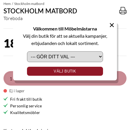
Hem
Stockholm matbord
STOCKHOLM MATBORD
Töreboda
×
Välkommen till Möbelmästarna
Välj din butik för att se aktuella kampanjer,
18 500,00 kr
erbjudanden och lokalt sortiment.
VÄLJ BUTIK
LÄGG I VARUKORGEN
Ej i lager
Fri frakt till butik
Personlig service
Kvalitetsmöbler