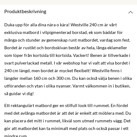
Produktbeskrivning
Duka upp för alla dina nära o kära! Westville 240 cm är vårt
exklusiva matbord i vitpigmenterad borstad, ek som bäddar för
många och stunder av gemenskap runt matbordet, vardag som fest.
Bordet är rustikt och bordsskivan består av hela, långa eklameller
som löper från kortsida till kortsida. Vackert! Benen är tillverkade i
svart pulverlackad metall. I vår webshop har vi valt att visa bordet i
240 cm längd, men bordet är mycket flexibelt! Westville finns i
längder mellan 160 cm och 300 cm. Du kan också välja benen i olika
utföranden och ytan i olika nyanser. Varmt välkommen in i butiken,
så guidar vi dig!
Ett rektangulärt matbord ger en stilfull look till rummet. En fördel
med det avlånga matbordet är att det är enkelt att möblera med. Du
kan placera det mitt i rummet, likväl som utmed rummets vägg. Det
gör att matbordet kan ta minimalt med plats och också passar i ett
mindre rum.