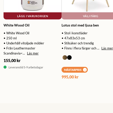
LÄGG I VARUKORGEN
VÄLJ FÄRG
White Wood Oil
Lotus stol med ljusa ben
• White Wood Oil
• Stol i konstläder
• 250 ml
• 47x83x53 cm
• Underhåll vitoljade möbler
• Stilsäker och trendig
• Från Leathermaster
• Finns i flera färger och ...
Läs mer
Scandinavia<...
Läs mer
155,00 kr
Leveranstid 5-9 arbetsdagar
MÄSTARPRIS
i
995,00 kr