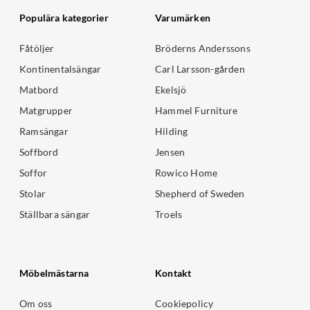
Populära kategorier
Varumärken
Fåtöljer
Bröderns Anderssons
Kontinentalsängar
Carl Larsson-gården
Matbord
Ekelsjö
Matgrupper
Hammel Furniture
Ramsängar
Hilding
Soffbord
Jensen
Soffor
Rowico Home
Stolar
Shepherd of Sweden
Ställbara sängar
Troels
Möbelmästarna
Kontakt
Om oss
Cookiepolicy