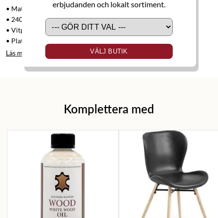
erbjudanden och lokalt sortiment.
• Matbord
• 240x94x76 cm
• Vitpigmenterad borstad ek
• Plats för 8-10 personer
VÄLJ BUTIK
Läs mer
Komplettera med