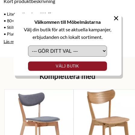
Kort produktbeskrivning
• Litet matbord med klaff
×
• 80+40 cm
Välkommen till Möbelmästarna
• Stilfull och trivsam design
Välj din butik för att se aktuella kampanjer,
• Plats för 2-4 personer
erbjudanden och lokalt sortiment.
Läs mer
VÄLJ BUTIK
Komplettera med