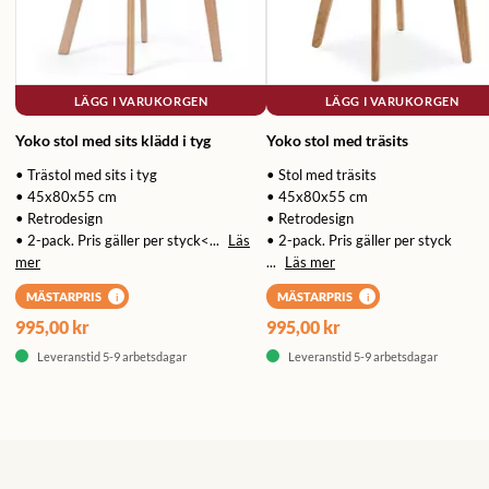
LÄGG I VARUKORGEN
LÄGG I VARUKORGEN
Yoko stol med sits klädd i tyg
Yoko stol med träsits
• Trästol med sits i tyg
• Stol med träsits
• 45x80x55 cm
• 45x80x55 cm
• Retrodesign
• Retrodesign
• 2-pack. Pris gäller per styck<...
Läs
• 2-pack. Pris gäller per styck
mer
...
Läs mer
MÄSTARPRIS
MÄSTARPRIS
i
i
995,00 kr
995,00 kr
Leveranstid 5-9 arbetsdagar
Leveranstid 5-9 arbetsdagar