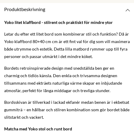
Produktbeskrivning
Yoko litet klaffbord - stilrent och praktiskt för mindre ytor
Letar du efter ett litet bord som kombinerar stil och funktion? Då är
Yoko klaffbord 80+40 cm cm är ett fint val för dig som vill maximera
både utrymme och estetik. Detta lilla matbord rymmer upp till fyra
personer och passar utmärkt i det mindre köket.
Bordets retroinspirerade design med snedställda ben ger en
charmig och tidlös känsla. Den enkla och trivsamma designen
tillsammans med ekträets naturliga värme skapar en inbjudande
atmosfär, perfekt för långa middagar och trevliga stunder.
Bordsskivan är tillverkad i lackad ekfanér medan benen är i ekbetsat
gummiträ – en hållbar och stilren kombination som gör bordet både
slitstarkt och vackert.
Matcha med Yoko stol och runt bord