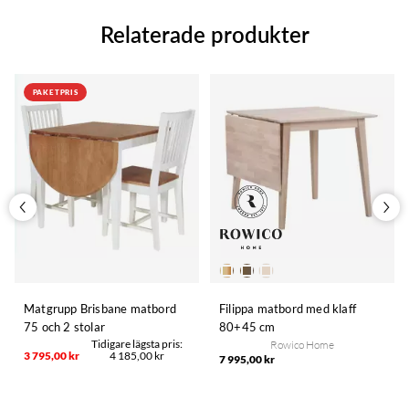
Relaterade produkter
PAKETPRIS
Matgrupp Brisbane matbord
Filippa matbord med klaff
75 och 2 stolar
80+45 cm
Rowico Home
3 795,00 kr
4 185,00 kr
7 995,00 kr