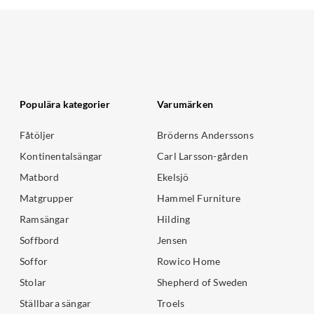
Populära kategorier
Varumärken
Fåtöljer
Bröderns Anderssons
Kontinentalsängar
Carl Larsson-gården
Matbord
Ekelsjö
Matgrupper
Hammel Furniture
Ramsängar
Hilding
Soffbord
Jensen
Soffor
Rowico Home
Stolar
Shepherd of Sweden
Ställbara sängar
Troels