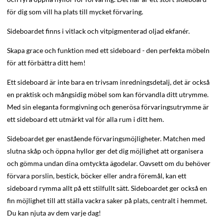
för dig som vill ha plats till mycket förvaring.
Sideboardet finns i vitlack och vitpigmenterad oljad ekfanér.
Skapa grace och funktion med ett sideboard - den perfekta möbeln
för att förbättra ditt hem!
Ett sideboard är inte bara en trivsam inredningsdetalj, det är också
en praktisk och mångsidig möbel som kan förvandla ditt utrymme.
Med sin eleganta formgivning och generösa förvaringsutrymme är
ett sideboard ett utmärkt val för alla rum i ditt hem.
Sideboardet ger enastående förvaringsmöjligheter. Matchen med
slutna skåp och öppna hyllor ger det dig möjlighet att organisera
och gömma undan dina omtyckta ägodelar. Oavsett om du behöver
förvara porslin, bestick, böcker eller andra föremål, kan ett
sideboard rymma allt på ett stilfullt sätt. Sideboardet ger också en
fin möjlighet till att ställa vackra saker på plats, centralt i hemmet.
Du kan njuta av dem varje dag!