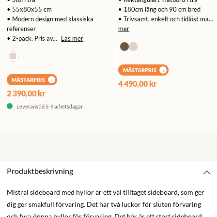
• 55x80x55 cm
• 180cm lång och 90 cm bred
• Modern design med klassiska
• Trivsamt, enkelt och tidlöst ma...
referenser
mer
• 2-pack. Pris av...
Läs mer
MÄSTARPRIS
i
MÄSTARPRIS
i
4 490,00 kr
2 390,00 kr
Leveranstid 5-9 arbetsdagar
Produktbeskrivning
Mistral sideboard med hyllor är ett väl tilltaget sideboard, som ger
dig ger smakfull förvaring. Det har två luckor för sluten förvaring
och fyra öppna hyllor för förvaring. Det här är ett stort sideboard