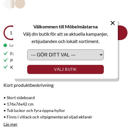
×
Välkommen till Möbelmästarna
LÄGG I VARUKORGEN
Välj din butik för att se aktuella kampanjer,
erbjudanden och lokalt sortiment.
Leveranstid 5-6 veckor
Fri frakt till butik
Personlig service
Kvalitetsmöbler
VÄLJ BUTIK
Kort produktbeskrivning
• Stort sideboard
• 176x76x42 cm
• Två luckor och fyra öppna hyllor
• Finns i vitlack och vitpigmenterad oljad ekfanér
Läs mer