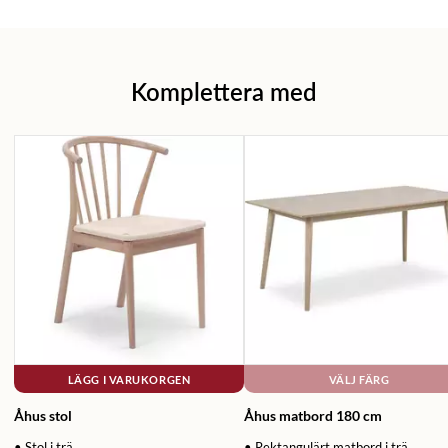
Komplettera med
LÄGG I VARUKORGEN
VÄLJ FÄRG
Åhus stol
Åhus matbord 180 cm
• Stol i trä
• Rektangulärt matbord i trä