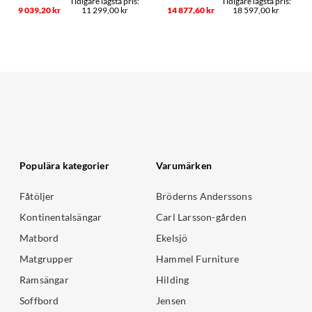
9 039,20 kr
11 299,00 kr
14 877,60 kr
18 597,00 kr
Populära kategorier
Varumärken
Fåtöljer
Bröderns Anderssons
Kontinentalsängar
Carl Larsson-gården
Matbord
Ekelsjö
Matgrupper
Hammel Furniture
Ramsängar
Hilding
Soffbord
Jensen