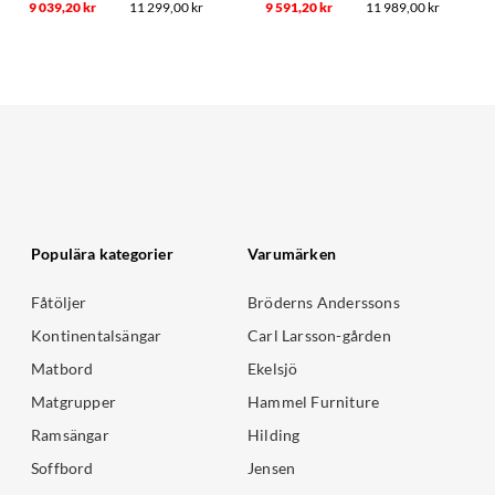
9 039,20 kr
11 299,00 kr
9 591,20 kr
11 989,00 kr
Populära kategorier
Varumärken
Fåtöljer
Bröderns Anderssons
Kontinentalsängar
Carl Larsson-gården
Matbord
Ekelsjö
Matgrupper
Hammel Furniture
Ramsängar
Hilding
Soffbord
Jensen