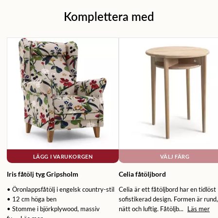
Komplettera med
LÄGG I VARUKORGEN
VÄLJ FÄRG
Iris fåtölj tyg Gripsholm
Celia fåtöljbord
• Öronlappsfåtölj i engelsk country-stil
Celia är ett fåtöljbord har en tidlöst
• 12 cm höga ben
sofistikerad design. Formen är rund,
• Stomme i björkplywood, massiv
nätt och luftig. Fåtöljb...
Läs mer