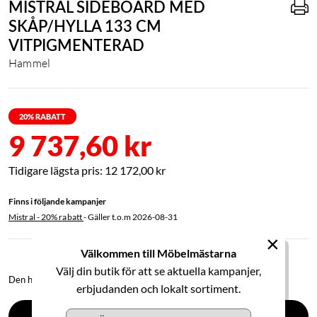
MISTRAL SIDEBOARD MED
SKÅP/HYLLA 133 CM
VITPIGMENTERAD
Hammel
20
% RABATT
9 737,60 kr
12 172,00 kr
Finns i följande kampanjer
Mistral - 20% rabatt
- Gäller t.o.m
2026-08-31
×
Välkommen till Möbelmästarna
Välj din butik för att se aktuella kampanjer,
Den här produkten kan du enkelt designa och köpa i ett 3D-verktyg.
erbjudanden och lokalt sortiment.
SOFFKONFIGURATOR (3D)