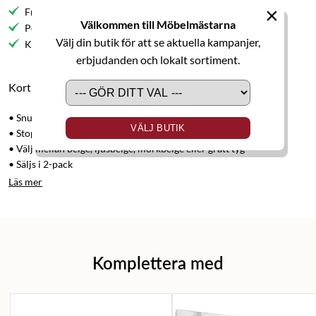
×
Fri frakt till butik
Välkommen till Möbelmästarna
Personlig service
Välj din butik för att se aktuella kampanjer,
Kvalitetsmöbler
erbjudanden och lokalt sortiment.
Kort produktbeskrivning
• Snurrfunktion i 360 grader
VÄLJ BUTIK
• Stoppad sits med hög sittkomfort
• Välj mellan beige, ljusbeige, mörkbeige eller grått tyg
• Säljs i 2-pack
Läs mer
Komplettera med