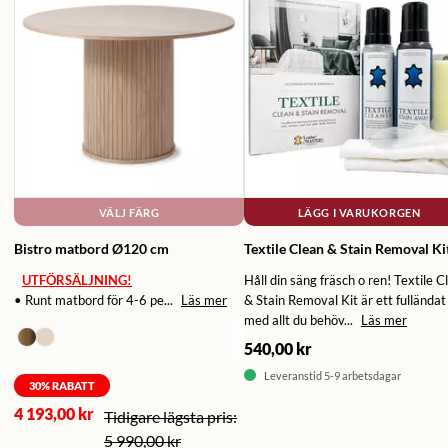
VÄLJ FÄRG
LÄGG I VARUKORGEN
Bistro matbord Ø120 cm
Textile Clean & Stain Removal Ki
UTFÖRSÄLJNING!
Håll din säng fräsch o ren! Textile C
• Runt matbord för 4-6 pe...
Läs mer
& Stain Removal Kit är ett fulländat 
med allt du behöv...
Läs mer
540,00 kr
Leveranstid 5-9 arbetsdagar
30
% RABATT
4 193,00 kr
5 990,00 kr