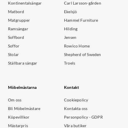
Kontinentalsängar
Carl Larsson-gården
Matbord
Ekelsjö
Matgrupper
Hammel Furniture
Ramsängar
Hilding
Soffbord
Jensen
Soffor
Rowico Home
Stolar
Shepherd of Sweden
Ställbara sängar
Troels
Möbelmästarna
Kontakt
Om oss
Cookiepolicy
Bli Möbelmästare
Kontakta oss
Köpevillkor
Personpolicy - GDPR
Mästarpris
Våra butiker