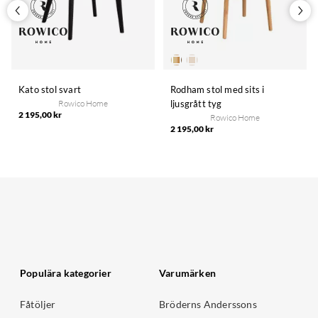
Kato stol svart
Rodham stol med sits i
Rowico Home
ljusgrått tyg
2 195,00 kr
Rowico Home
2 195,00 kr
Populära kategorier
Varumärken
Fåtöljer
Bröderns Anderssons