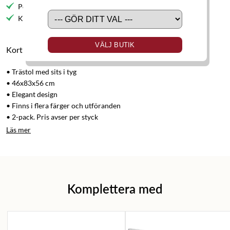
Personlig service
Kvalitetsmöbler
VÄLJ BUTIK
Kort produktbeskrivning
• Trästol med sits i tyg
• 46x83x56 cm
• Elegant design
• Finns i flera färger och utföranden
• 2-pack. Pris avser per styck
Läs mer
Komplettera med