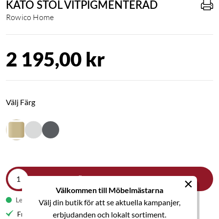
KATO STOL VITPIGMENTERAD
Rowico Home
2 195,00 kr
Välj Färg
LÄGG I VARUKORGEN
×
Välkommen till Möbelmästarna
Leveranstid 1-2 veckor
Välj din butik för att se aktuella kampanjer,
Fri frakt till butik
erbjudanden och lokalt sortiment.