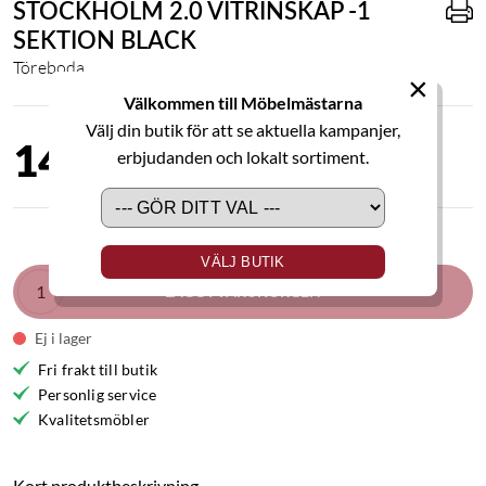
STOCKHOLM 2.0 VITRINSKÅP -1
SEKTION BLACK
Töreboda
×
Välkommen till Möbelmästarna
Välj din butik för att se aktuella kampanjer,
14 700,00 kr
erbjudanden och lokalt sortiment.
VÄLJ BUTIK
LÄGG I VARUKORGEN
Ej i lager
Fri frakt till butik
Personlig service
Kvalitetsmöbler
Kort produktbeskrivning