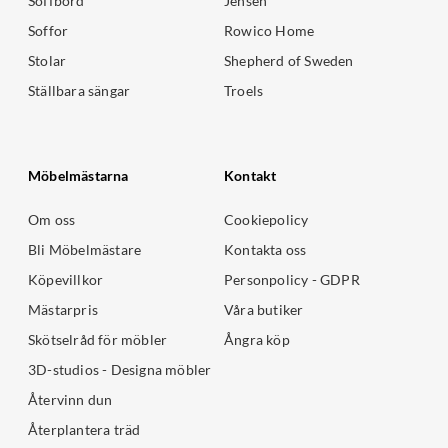
Soffbord
Jensen
Soffor
Rowico Home
Stolar
Shepherd of Sweden
Ställbara sängar
Troels
Möbelmästarna
Kontakt
Om oss
Cookiepolicy
Bli Möbelmästare
Kontakta oss
Köpevillkor
Personpolicy - GDPR
Mästarpris
Våra butiker
Skötselråd för möbler
Ångra köp
3D-studios - Designa möbler
Återvinn dun
Återplantera träd