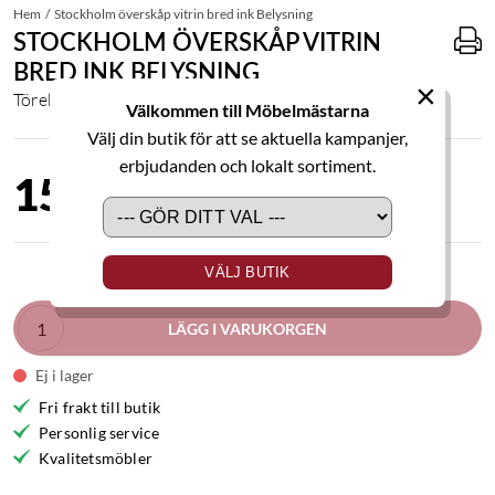
Hem
Stockholm överskåp vitrin bred ink Belysning
STOCKHOLM ÖVERSKÅP VITRIN
BRED INK BELYSNING
×
Töreboda
Välkommen till Möbelmästarna
Välj din butik för att se aktuella kampanjer,
erbjudanden och lokalt sortiment.
15 200,00 kr
VÄLJ BUTIK
LÄGG I VARUKORGEN
Ej i lager
Fri frakt till butik
Personlig service
Kvalitetsmöbler